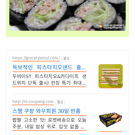
https://groceryseoul.com/
광고
독보적인 피스타치오샌드 출시
신규회원 1만원 쿠폰팩 증정
두바이ST 피스타치오&카다이프 샌
드위치 단독 출시! 런칭 특가 최대 4
3% 할인
http://m.coupang.com
광고
스팸 쿠팡 와우회원 30일 반품
짭짤 고소한 맛! 로켓배송으로 오늘
주문, 내일 밥상 위로. 입맛 없을 때,
반찬 없을 때 정답! 볶음밥, 찌개 어디