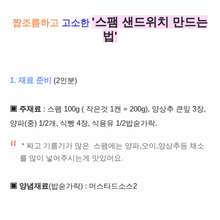
'스팸 샌드위치 만드는
짭조름하고
고소한
법'
1. 재료 준비
(2인분)
▣ 주재료
: 스팸 100g ( 작은것 1캔 = 200g), 양상추 큰잎 3장,
양파(중) 1/2개, 식빵 4장, 식용유 1/2밥숟가락.
* 짜고 기름기가 많은 스팸에는 양파,오이,양상추등 채소
를 많이 넣어주시는게 맛있어요.
▣ 양념재료
(밥숟가락) : 머스타드소스2