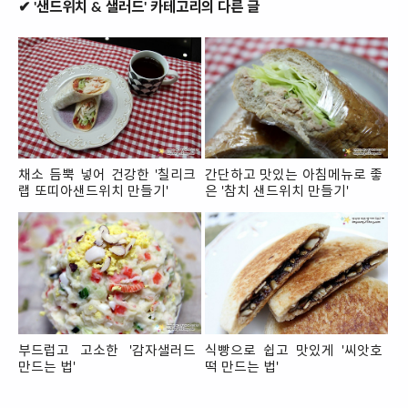
✔ '샌드위치 & 샐러드' 카테고리의 다른 글
채소 듬뿍 넣어 건강한 '칠리크
간단하고 맛있는 아침메뉴로 좋
랩 또띠아샌드위치 만들기'
은 '참치 샌드위치 만들기'
부드럽고 고소한 '감자샐러드
식빵으로 쉽고 맛있게 '씨앗호
만드는 법'
떡 만드는 법'