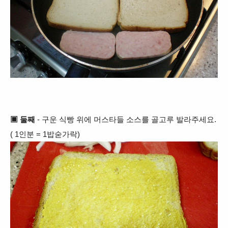
▣ 둘째
- 구운 식빵 위에 머스타들 소스를 골고루 발라주세요.
( 1인분 = 1밥숟가락)