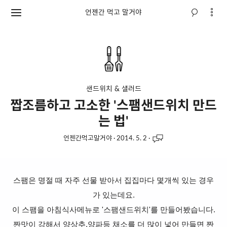
언젠간 먹고 말거야
샌드위치 & 샐러드
짭조름하고 고소한 '스팸샌드위치 만드
는 법'
언젠간먹고말거야
·
2014. 5. 2
·
스팸은 명절 때 자주 선물 받아서 집집마다 몇개씩 있는 경우
가 있는데요.
이 스팸을 아침식사메뉴로 '스팸샌드위치'를 만들어봤습니다.
짠맛이 강해서 양상추,양파등 채소를 더 많이 넣어 만들면 짠