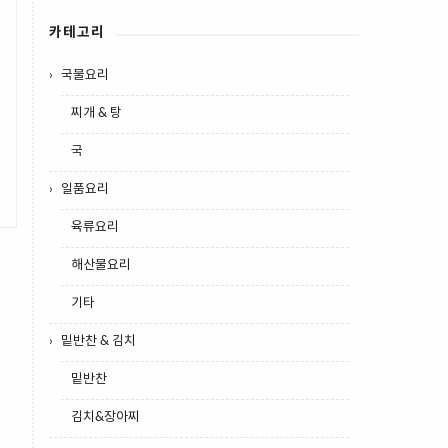
카테고리
국물요리
찌개 & 탕
국
일품요리
육류요리
해산물요리
기타
밑반찬 & 김치
밑반찬
김치&장아찌