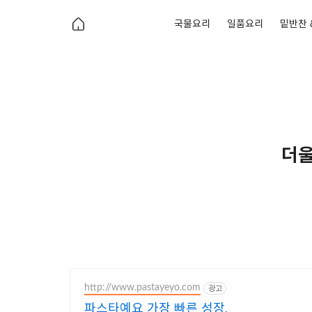
국물요리
일품요리
밑반찬 
더울
http://www.pastayeyo.com
광고
파스타예요 가장 빠른 성장,