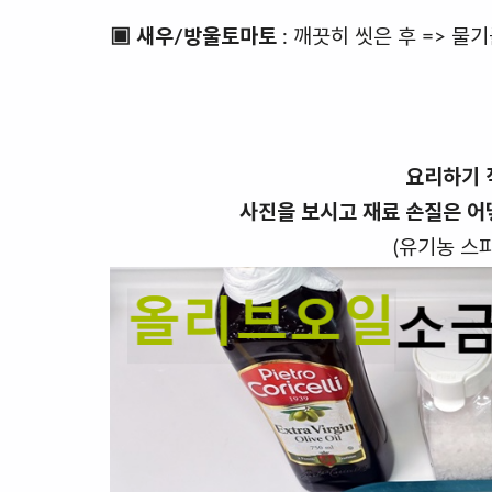
▣ 새우/방울토마토
: 깨끗히 씻은 후 => 물
요리하기 
사진을 보시고 재료 손질은 어
(유기농 스