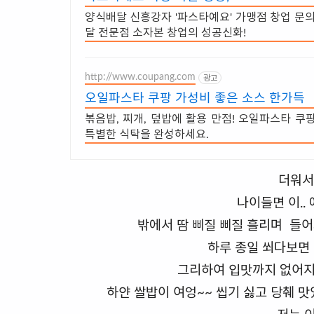
양식배달 신흥강자 '파스타예요' 가맹점 창업 문의
달 전문점 소자본 창업의 성공신화!
http://www.coupang.com
광고
오일파스타 쿠팡 가성비 좋은 소스 한가득
볶음밥, 찌개, 덮밥에 활용 만점! 오일파스타 쿠
특별한 식탁을 완성하세요.
더워서
나이들면 이..
밖에서 땀 삐질 삐질 흘리며 들
하루 종일 쐬다보면 
그리하여 입맛까지 없어지는
하얀 쌀밥이 여엉~~ 씹기 싫고 당췌 