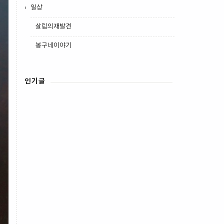
일상
살림의재발견
봉구네이야기
인기글