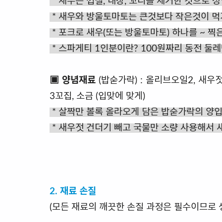
* 새우는 껍질, 내장, 꼬리를 제거한 것으로
* 새우와 방울토마토는 큰것보다 작은것이 먹
* 포크로 새우(또는 방울토마토) 하나를 ~ 찍
* 스파게티 1인분이란? 100원짜리 동전 둘레
▣ 양념재료
(밥숟가락) : 올리브오일2, 새우젓국
3꼬집, 소금 (입맞에 맞게)
* 살짝만 볼록 올라오게 담은 밥숟가락의 양입
* 새우젓 건더기 빼고 국물만 소량 사용해서 
2. 재료 손질
(모든 재료의 깨끗한 손질 과정은 필수이므로 