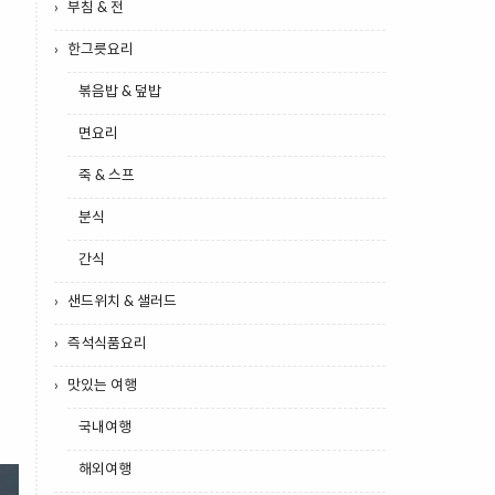
부침 & 전
한그릇요리
볶음밥 & 덮밥
면요리
죽 & 스프
분식
간식
샌드위치 & 샐러드
즉석식품요리
맛있는 여행
국내여행
해외여행