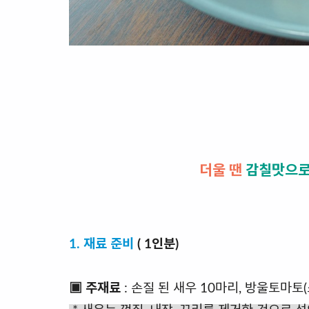
더울 땐
감칠맛으
1. 재료 준비
( 1인분)
▣ 주재료
: 손질 된 새우 10마리, 방울토마토(