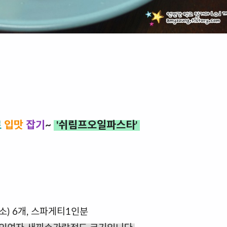
로
입맛
잡기
~
'쉬림프오일파스타'
소) 6개, 스파게티1인분