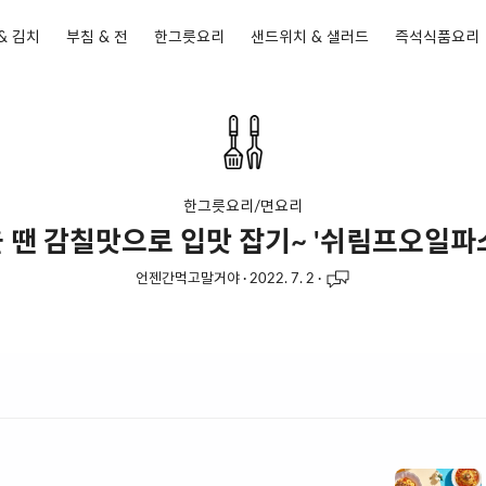
& 김치
부침 & 전
한그릇요리
샌드위치 & 샐러드
즉석식품요리
한그릇요리/면요리
 땐 감칠맛으로 입맛 잡기~ '쉬림프오일파
언젠간먹고말거야
·
2022. 7. 2
·