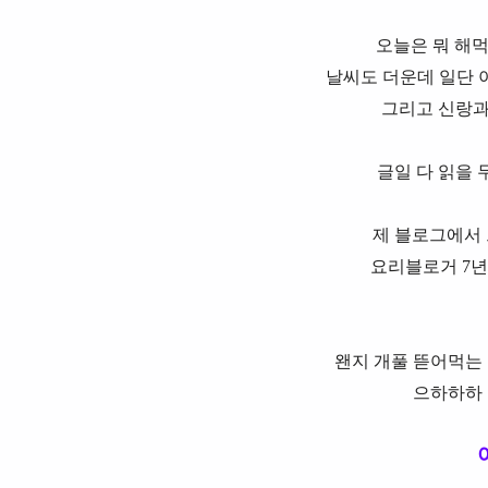
오늘은 뭐 해
날씨도 더운데 일단 
그리고 신랑과
글일 다 읽을 
제 블로그에서 
요리블로거 7년
왠지 개풀 뜯어먹는
으하하하 