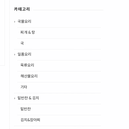
카테고리
국물요리
찌개 & 탕
국
일품요리
육류요리
해산물요리
기타
밑반찬 & 김치
밑반찬
김치&장아찌