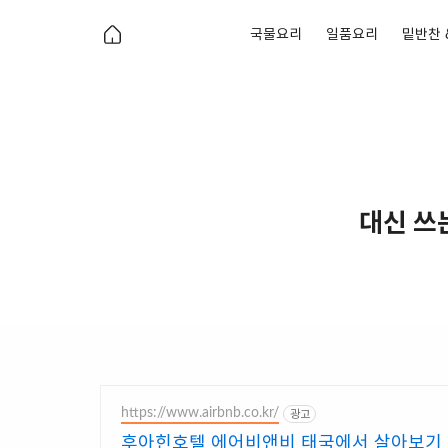
국물요리
일품요리
밑반찬 
대신 쓰
https://www.airbnb.co.kr/
광고
후아힌호텔 에어비앤비 태국에서 살아보기