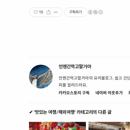
15
구독하기
언젠간먹고말거야
언젠간먹고말거야의 요리블로그. 쉽고 간단한
피를 알려드려요.
카카오스토리 구독
네이버 이웃추가
✔ '맛있는 여행/해외여행' 카테고리의 다른 글