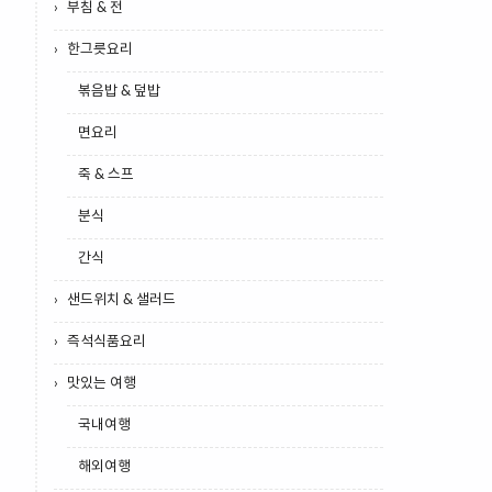
부침 & 전
한그릇요리
볶음밥 & 덮밥
면요리
죽 & 스프
분식
간식
샌드위치 & 샐러드
즉석식품요리
맛있는 여행
국내여행
해외여행