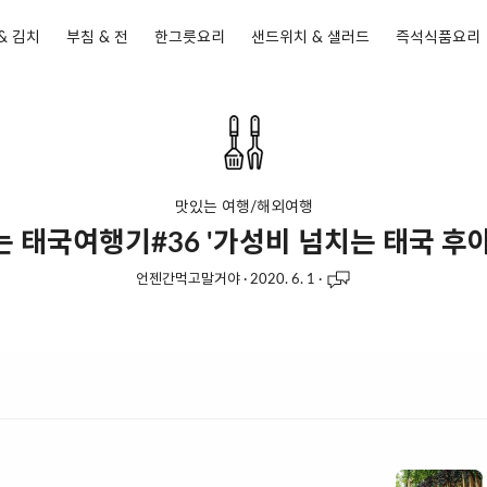
& 김치
부침 & 전
한그릇요리
샌드위치 & 샐러드
즉석식품요리
맛있는 여행/해외여행
는 태국여행기#36 '가성비 넘치는 태국 후아
언젠간먹고말거야
·
2020. 6. 1
·