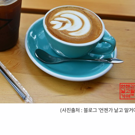
(사진출처 : 블로그 '언젠가 날고 말거야