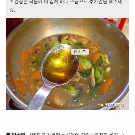
* 간장은 국물이 더 검게 하니 소금으로 추가간을 해주세
요.
▣ 일곱째
- 180도로 가열된 식용유에 찹쌀누룽지를 넣고 =>