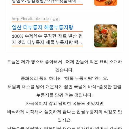
장점포/창업상담/소규모맞춤제작가
능 타코야끼믹스 문어 가쓰오부시 파
래 송곳 기계 등
http://localtable.co.kr
광고
일산 더누룽지 해물누룽지탕
100% 수제육수 푸짐한 재료 일산 현
지 맛집 더누룽지 해물 누룽지탕 택배
배송
오늘은 제가 평소해 좋아해서 ..어제 만들어 먹은 요리 소개하
겠습니다.
중화요리 중의 하나인 '해물 누룽지탕' 인데요.
해물과 채소를 넣어 개운하게 끓인 국물에 바삭~쫄깃한 찹쌀
누룽지를 담궈 먹는 것입니다.
자극적이지 않고 담백한 국물도 맛있지만
바삭하게 시작해서 쫄깃하게 끝나는 찹쌀누룽지의 식감도 맛
있지요.
닭육수를 생략하고 해물이랑 채소도 몇가지만 넣어서 간단하