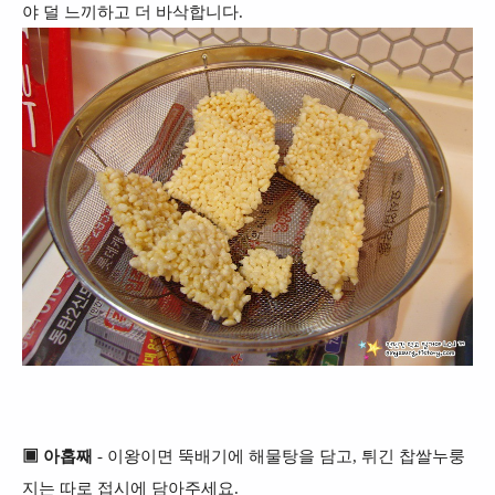
야 덜 느끼하고 더 바삭합니다.
▣ 아홉째
- 이왕이면 뚝배기에 해물탕을 담고, 튀긴 찹쌀누룽
지는 따로 접시에 담아주세요.