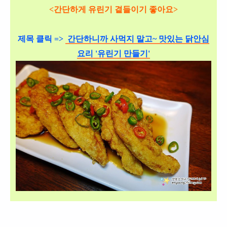
<
간단하게 유린기
곁들이기 좋아요>
제목 클릭 =>
간단하니까 사먹지 말고~ 맛있는 닭안심
요리 '유린기 만들기'