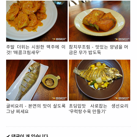
주말 더위는 시원한 맥주에 이
참치무조림 - 맛있는 양념을 머
것! '매콤크림새우'
금은 무가 밥도둑
굴비요리 - 본연의 맛이 살도록
초딩입맛 사로잡는 생선요리
그냥 찌세요
'우럭탕수육 만들기'
✔ 댓글이 개 있습니다.