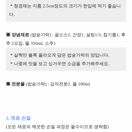
* 청경채는 지름 2.5cm정도의 크기가 한입에 먹기 좋습니
다.
▣ 양념재료
(밥숟가락) : 굴소스2, 간장1, 설탕1/3, 참기름1, 후
추 2꼬집, 물 350ml, 소주1
* 살짝만 볼록 올라오게 담은 밥숟가락의 양입니다.
* 나중에 맛을 보고 싱거우면 소금을 추가해주세요.
▣ 전분물
(밥숟가락) : 감자전분2, 물 100ml
2. 재료 손질
(모든 재료의 깨끗한 손질 과정은 필수이므로 생략함)