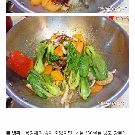
▣ 넷째
- 청경채의 숨이 죽었다면 => 물 350ml를 넣고 강불에