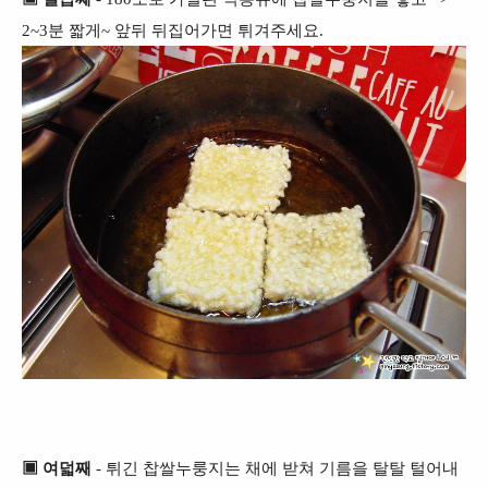
2~3분 짧게~ 앞뒤 뒤집어가면 튀겨주세요.
▣ 여덟째
- 튀긴 찹쌀누룽지는 채에 받쳐 기름을 탈탈 털어내