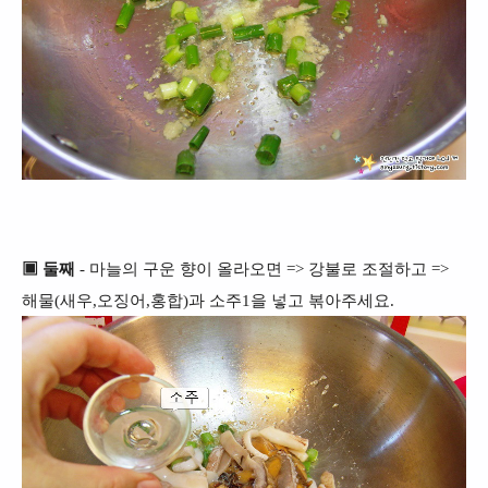
▣ 둘째
- 마늘의 구운 향이 올라오면 => 강불로 조절하고 =>
해물(새우,오징어,홍합)과 소주1을 넣고 볶아주세요.