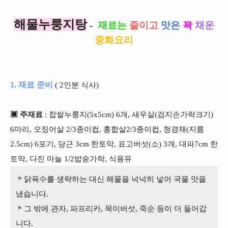
해물누룽지탕
-
재료는
줄이고
맛은
꽉
채운
중화요리
1. 재료 준비
( 2인분 식사)
▣ 주재료
: 찹쌀누룽지(5x5cm) 6개, 새우살(검지손가락크기)
6마리, 오징어살 2/3종이컵, 홍합살2/3종이컵, 청경채(지름
2.5cm) 6포기, 당근 3cm 한토막, 표고버섯(소) 3개, 대파7cm 한
토막, 다진 마늘 1/2밥숟가락, 식용유
* 닭육수를 생략하는 대신 해물을 넉넉히 넣어 국물 맛을
냈습니다.
* 그 밖에 관자, 파프리카, 목이버섯, 죽순 등이 더 들어갑
니다.