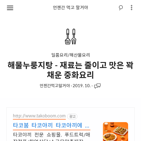
언젠간 먹고 말거야
일품요리/해산물요리
해물누룽지탕 - 재료는 줄이고 맛은 꽉
채운 중화요리
언젠간먹고말거야
·
2019. 10.
·
http://www.takoboom.com
광고
타코붐 타코야끼 타코야끼에 붐
을 일으키다
타코야끼 전문 쇼핑몰. 푸드트럭/매