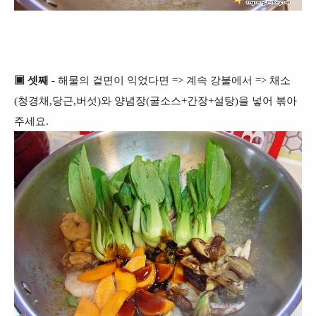
▣ 셋째
- 해물의 겉면이 익었다면 => 계속 강불에서 => 채소
(청경채,당근,버섯)와 양념장(굴소스+간장+설탕)을 넣어 볶아
주세요.