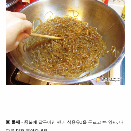
▣ 둘째
- 중불에 달구어진 팬에 식용유3을 두르고 => 양파, 대
파를 먼저 볶아주세요.