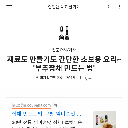
언젠간 먹고 말거야
일품요리/기타
재료도 만들기도 간단한 초보용 요리~
'부추잡채 만드는 법'
언젠간먹고말거야
·
2018. 11.
·
http://m.coupang.com
광고
잡채 만드는법 쿠팡 엄마손맛 옛
날잡채
30년 전통 엄마손맛 잡채! 로켓배송