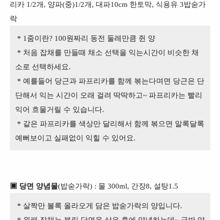
리카 1/2개, 양파(중)1/2개, 대파10cm 한토막, 식용유 3밥숟가
락
* 1줌이란? 100원짜리 동전 둘레만큼 쥔 양
* 처음 잡채를 만들때 채소 선택을 익는시간이 비슷한 채
소로 선택하세요.
* 예를들어 당근과 파프리카를 함께 볶는다며면 당근은 단
단해서 익는 시간이 오래 걸려 딱딱하고~ 파프리카는 빨리
익어 흐물거릴 수 있습니다.
* 같은 파프리카를 색상만 달리해서 함께 볶으면 알록달록
예뻐보이고 실패없이 익힐 수 있어요.
▣ 당면 양념물
(밥숟가락) : 물 300ml, 간장8
, 설탕1.5
* 살짝만 볼록 올라오게 담은 밥숟가락의 양입니다.
* 원래 잡채는 불린 당면을 삶은 후에 양념하는데~ 금방 양