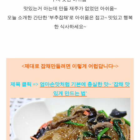
맛있는거 아는데 만들 재주가 없었던 아쉬움~
오늘 소개한 간단한 '부추잡채'로 아쉬움은 접고~ 맛있고 행복
한 식사하세요~
<제대로 잡채만들려면 이렇게 어럽답니다~>
제목 클릭 =>
엄마손맛처럼 기본에 충실한 맛~ '잡채 맛
있게 만드는 법'