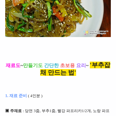
'부추잡
재료도
~
만들기도
간단한
초보용
요리
~
채 만드는 법'
1. 재료 준비
( 4인분 )
▣ 주재료
: 당면 3줌, 부추1줌, 빨강 파프리카1/2개, 노랑 파프