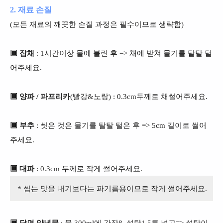
2. 재료 손질
(모든 재료의 깨끗한 손질 과정은 필수이므로 생략함)
▣ 잡채
: 1시간이상 물에 불린 후 => 채에 받쳐 물기를 탈탈 털
어주세요.
▣ 양파 / 파프리카
(빨강&노랑) : 0.3cm두께로 채썰어주세요.
▣ 부추
: 씻은 것은 물기를 탈탈 털은 후 => 5cm 길이로 썰어
주세요.
▣ 대파
: 0.3cm 두께로 작게 썰어주세요.
* 씹는 맛을 내기보다는 파기름용이므로 작게 썰어주세요.
▣ 당면 양념물
: 물 300ml에 간장8
, 설탕1.5를 넣고=> 설탕이