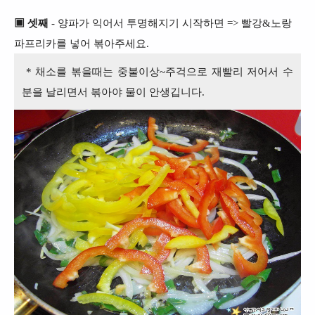
▣ 셋째
- 양파가 익어서 투명해지기 시작하면 => 빨강&노랑
파프리카를 넣어 볶아주세요.
* 채소를 볶을때는 중불이상~주걱으로 재빨리 저어서 수
분을 날리면서 볶아야 물이 안생깁니다.