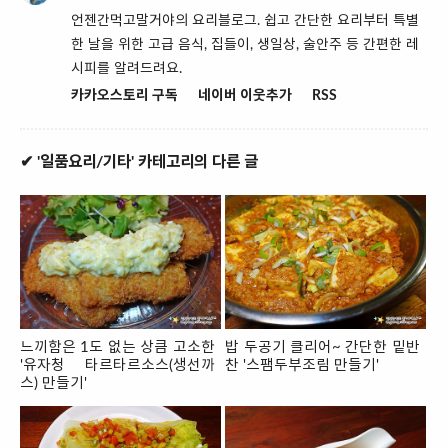
언젠간먹고말거야의 요리블로그. 쉽고 간단한 요리부터 특별
한 날을 위한 고급 음식, 집들이, 생일상, 술안주 등 간편한 레
시피를 알려드려요.
카카오스토리 구독
네이버 이웃추가
RSS
✔ '일품요리/기타' 카테고리의 다른 글
느끼함은 1도 없는 상큼 고소한
밥 두공기 클리어~ 간단한 밑반
'유자청 타르타르소스(생선까
찬 '스팸두부조림 만들기'
스) 만들기'