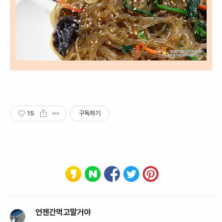
15
구독하기
언젠간먹고말거야