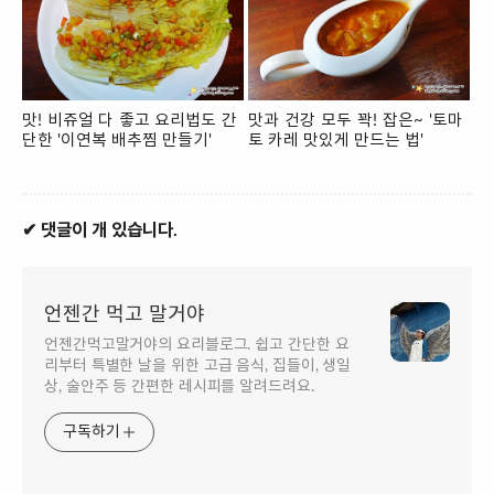
맛! 비쥬얼 다 좋고 요리법도 간
맛과 건강 모두 꽉! 잡은~ '토마
단한 '이연복 배추찜 만들기'
토 카레 맛있게 만드는 법'
✔ 댓글이 개 있습니다.
언젠간 먹고 말거야
언젠간먹고말거야의 요리블로그. 쉽고 간단한 요
리부터 특별한 날을 위한 고급 음식, 집들이, 생일
상, 술안주 등 간편한 레시피를 알려드려요.
구독하기