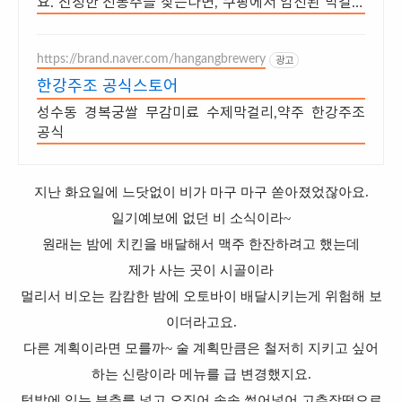
요. 진정한 전통주를 찾는다면, 쿠팡에서 엄선된 막걸리
를 만나보세요.
https://brand.naver.com/hangangbrewery
광고
한강주조 공식스토어
성수동 경복궁쌀 무감미료 수제막걸리,약주 한강주조
공식
지난 화요일에 느닷없이 비가 마구 마구 쏟아졌었잖아요.
일기예보에 없던 비 소식이라~
원래는 밤에 치킨을 배달해서 맥주 한잔하려고 했는데
제가 사는 곳이 시골이라
멀리서 비오는 캄캄한 밤에 오토바이 배달시키는게 위험해 보
이더라고요.
다른 계획이라면 모를까~ 술 계획만큼은 철저히 지키고 싶어
하는 신랑이라 메뉴를 급 변경했지요.
텃밭에 있는 부추를 넣고 오징어 송송 썰어넣어 고추장떡으로