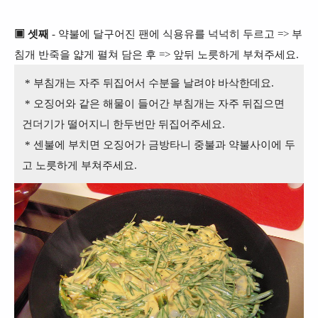
▣ 셋째
- 약불에 달구어진 팬에 식용유를 넉넉히 두르고 => 부
침개 반죽을 얇게 펼쳐 담은 후 => 앞뒤 노릇하게 부쳐주세요.
* 부침개는 자주 뒤집어서 수분을 날려야 바삭한데요.
* 오징어와 같은 해물이 들어간 부침개는 자주 뒤집으면
건더기가 떨어지니 한두번만 뒤집어주세요.
* 센불에 부치면 오징어가 금방타니 중불과 약불사이에 두
고 노릇하게 부쳐주세요.