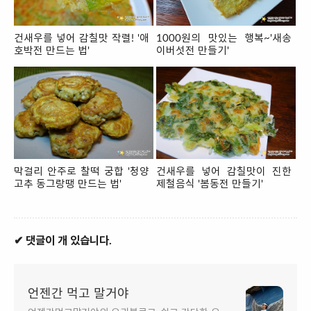
건새우를 넣어 감칠맛 작렬! '애
1000원의 맛있는 행복~'새송
호박전 만드는 법'
이버섯전 만들기'
막걸리 안주로 찰떡 궁합 '청양
건새우를 넣어 감칠맛이 진한
고추 동그랑땡 만드는 법'
제철음식 '봄동전 만들기'
✔ 댓글이 개 있습니다.
언젠간 먹고 말거야