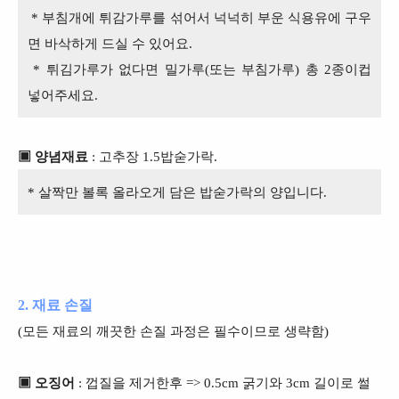
* 부침개에 튀감가루를 섞어서 넉넉히 부운 식용유에 구우
면 바삭하게 드실 수 있어요.
* 튀김가루가 없다면 밀가루(또는 부침가루) 총 2종이컵
넣어주세요.
▣ 양념재료
: 고추장 1.5밥숟가락.
* 살짝만 볼록 올라오게 담은 밥숟가락의 양입니다.
2. 재료 손질
(모든 재료의 깨끗한 손질 과정은 필수이므로 생략함)
▣ 오징어
: 껍질을 제거한후 => 0.5cm 굵기와 3cm 길이로 썰