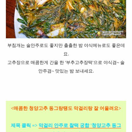
부침개는 술안주로도 좋지만
출출한 밤 야식메뉴로도 좋은데
요.
고추장으로 매콤한게 간을 한 '부추고추장떡'으로 야식겸~ 술
안주겸~ 맛있는 밤 보내세요.
<매콤한 청양고추 동그랑땡도 막걸리랑 잘 어울려요>
제목 클릭 =>
막걸리 안주로 찰떡 궁합 '청양고추 동그