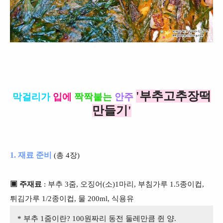
'부추고추장떡
막걸리가
입에
짝짝붙는
안주
만들기'
1. 재료 준비
(총 4장)
▣ 주재료
: 부추 3줌, 오징어(소)1마리, 부침가루 1.5종이컵,
튀김가루 1/2종이컵, 물 200ml, 식용유
* 부추 1줌이란? 100원짜리 동전 둘레만큼 쥔 양.