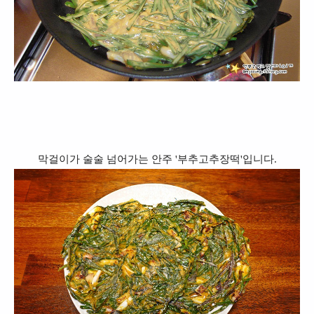
막걸이가 술술 넘어가는 안주 '부추고추장떡'입니다.