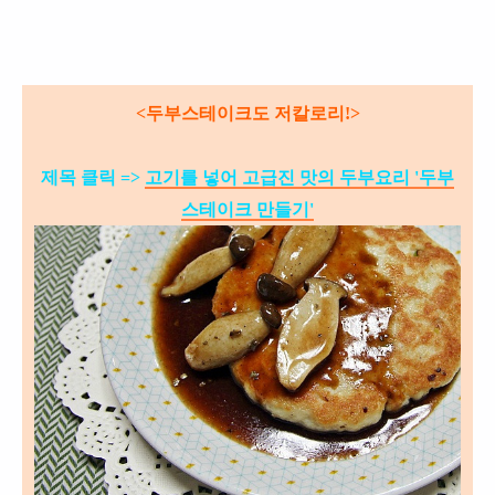
<두부스테이크도
저칼로리
!>
제목 클릭 =>
고기를 넣어 고급진 맛의 두부요리 '두부
스테이크 만들기'