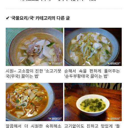
✔ '국물요리/국' 카테고리의 다른 글
시원~ 고소함이 진한 '소고기뭇
순해서 속을 편하게 풀어주는
국(무국) 끓이는 법'
'순두부황태국 끓이는 법'
깔끔해서 더 시원한 숙취해소
고기없이도 진하고 맛있게 '들