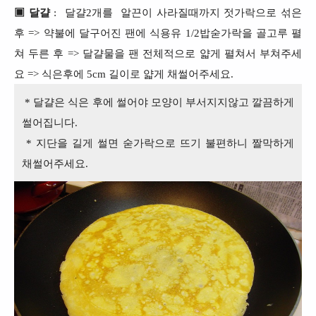
▣ 달걀
: 달걀2개를 알끈이 사라질때까지 젓가락으로 섞은
후 => 약불에 달구어진 팬에 식용유 1/2밥숟가락을 골고루 펼
쳐 두른 후
=> 달걀물을 팬 전체적으로 얇게 펼쳐서 부쳐주세
요 => 식은후에 5cm 길이로
얇게 채
썰어주세요.
* 달걀은 식은 후에 썰어야 모양이 부서지지않고 깔끔하게
썰어집니다.
* 지단을 길게 썰면 숟가락으로 뜨기 불편하니 짤막하게
채썰어주세요.