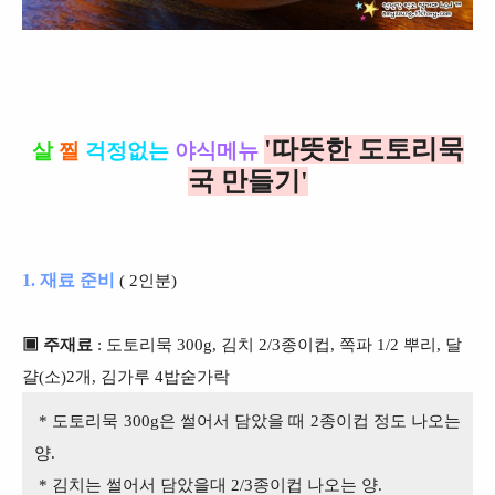
'따뜻한 도토리묵
살
찔
걱정없는
야식메뉴
국 만들기'
1. 재료 준비
( 2인분)
▣ 주재료
: 도토리묵 300g, 김치 2/3종이컵, 쪽파 1/2 뿌리, 달
걀(소)2개,
김가루 4밥숟가락
* 도토리묵 300g은 썰어서 담았을 때 2종이컵 정도 나오는
양.
* 김치는 썰어서 담았을대 2/3종이컵 나오는 양.