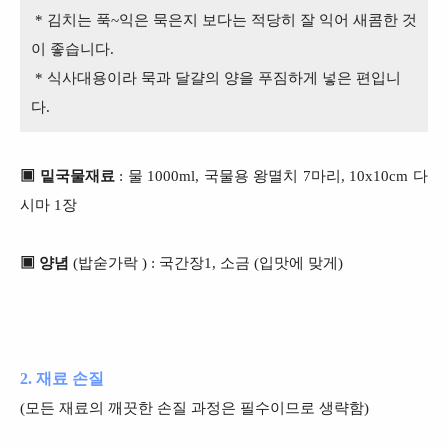
* 김치는 푹~익은 묵은지 보다는 적당히 잘 익어 새콤한 것
이 좋습니다.
* 식사대용이라 묵과 달걀의 양을 푸짐하게 넣은 편입니
다.
▣ 밑국물재료
: 물 1000ml, 국물용 왕멸치 7마리, 10x10cm 다
시마 1장
▣ 양념
(밥숟가락 ) : 국간장1, 소금 (입맛에 맞게)
2. 재료 손질
(모든 재료의 깨끗한 손질 과정은 필수이므로 생략함)