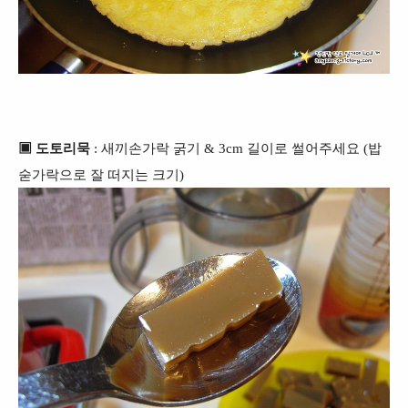
▣ 도토리묵
: 새끼손가락 굵기 & 3cm 길이로 썰어주세요 (밥
숟가락으로 잘 떠지는 크기)