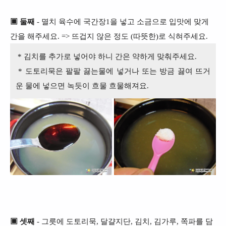
▣ 둘째
- 멸치 육수에 국간장1을 넣고 소금으로 입맛에 맞게
간을 해주세요. => 뜨겁지 않은 정도 (따뜻한)
로 식혀주세요.
* 김치를 추가로 넣어야 하니 간은 약하게 맞춰주세요.
* 도토리묵은 팔팔 끓는물에 넣거나 또는 방금 끓여
뜨거
운 물에 넣으면 녹듯이 흐물 흐물해져요.
▣ 셋째
- 그릇에 도토리
묵, 달걀지단, 김치, 김가루, 쪽파를 담