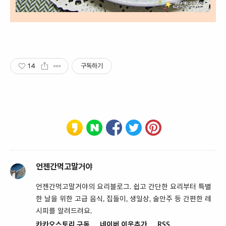
14
구독하기
언젠간먹고말거야
언젠간먹고말거야의 요리블로그. 쉽고 간단한 요리부터 특별
한 날을 위한 고급 음식, 집들이, 생일상, 술안주 등 간편한 레
시피를 알려드려요.
카카오스토리 구독
네이버 이웃추가
RSS