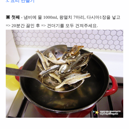
3. 요리 만들기
▣ 첫째
- 냄비에 물 1000ml, 왕멸치 7마리, 다시마1장을 넣고
=> 20분간 끓인 후 => 건더기를 모두 건져주세요.