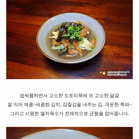
쌉싸름하면서 고소한 도토리묵에 또 고소한 달걀
잘 익어 매콤~새콤한 김치, 감칠감을 내주는 김, 개운한 쪽파~
그리고 시원한 멸치육수가 전체적으로 균형을 잡아줍니다.