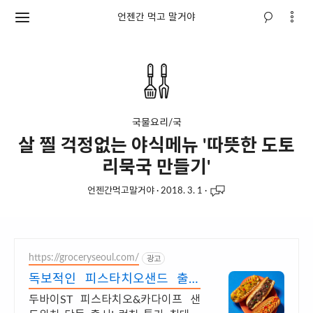
언젠간 먹고 말거야
국물요리/국
살 찔 걱정없는 야식메뉴 '따뜻한 도토
리묵국 만들기'
언젠간먹고말거야
·
2018. 3. 1
·
https://groceryseoul.com/
광고
독보적인 피스타치오샌드 출시
저당+식이섬유로 건강하게
두바이ST 피스타치오&카다이프 샌