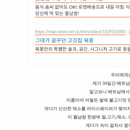
음식 솜씨 없어도 OK! 로켓배송으로 내일 아침 식
당신께 딱 맞는 월남쌈!
https://map.naver.com/p/entry/place/1639516083
그대가 꿈꾸던 고깃집 육몽
육몽만의 특별한 술과, 공간, 시그니처 고기로 왕
우리에게
제가 30일간 베트
알고보니 베트남에서
이름이야 어떻든 쌀에 불고기맛 
게다가 신선한 채소를 라이스페이퍼가 찢어지
이 월남쌈 한쌈에 쌀,고기,채소,
게다가 속이 알차서 몇