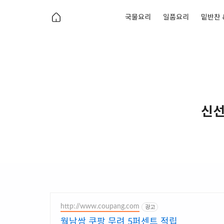
국물요리
일품요리
밑반찬 
신선
http://www.coupang.com
광고
월남쌈 쿠팡 무려 5퍼센트 적립