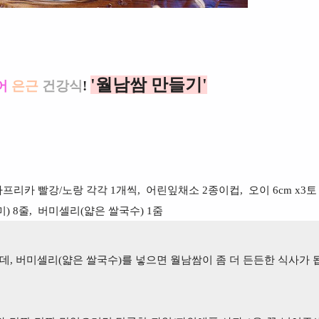
'월남쌈 만들기'
어
은근
건강식
!
파프리카 빨강/노랑 각각 1개씩,
어린잎채소 2종이컵,
오이 6cm x3토
) 8줄,
버미셀리(얇은 쌀국수) 1줌
, 버미셀리(얇은 쌀국수)를 넣으면 월남쌈이 좀 더 든든한 식사가 