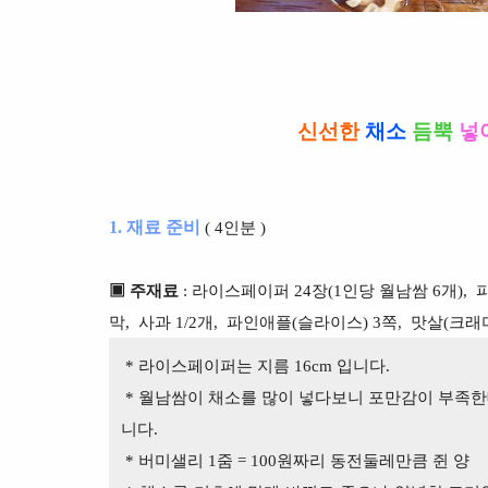
신선한
채소
듬뿍
넣
1. 재료 준비
( 4인분 )
▣ 주재료
: 라이스페이퍼 24장(1인당 월남쌈 6개),
막,
사과 1/2개,
파인애플(슬라이스) 3쪽,
맛살(크래미
* 라이스페이퍼는 지름 16cm 입니다.
* 월남쌈이 채소를 많이 넣다보니 포만감이 부족한데
니다.
* 버미샐리 1줌 = 100원짜리 동전둘레만큼 쥔 양