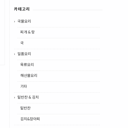
카테고리
국물요리
찌개 & 탕
국
일품요리
육류요리
해산물요리
기타
밑반찬 & 김치
밑반찬
김치&장아찌