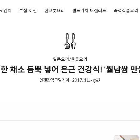
& 김치
부침 & 전
한그릇요리
샌드위치 & 샐러드
즉석식품요리
일품요리/육류요리
한 채소 듬뿍 넣어 은근 건강식! '월남쌈 만
언젠간먹고말거야
·
2017. 11.
·