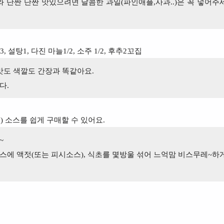
 단짠 단짠 맛있으려면 달콤한 과일(파인애플,사과..)은 꼭 넣어주
, 설탕1, 다진 마늘1/2, 소주 1/2, 후추2꼬집
맛도 색깔도 간장과 똑같아요.
다.
) 소스를 쉽게 구매할 수 있어요.
~
스에 액젓(또는 피시소스), 식초를
몇방울 섞어 느억맘
비스무레~하