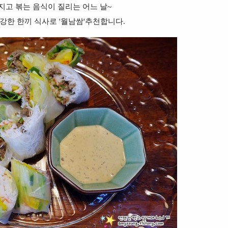
지고 볶는 음식이 질리는 어느 날~
강한 한끼 식사로 '월남쌈'추천합니다.