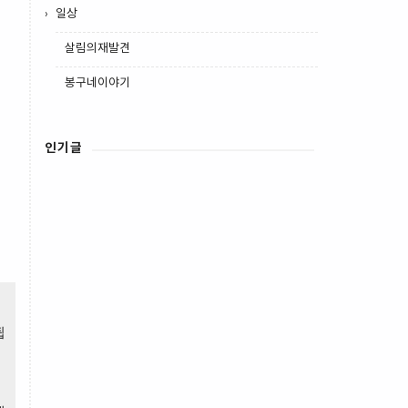
일상
살림의재발견
봉구네이야기
인기글
됩