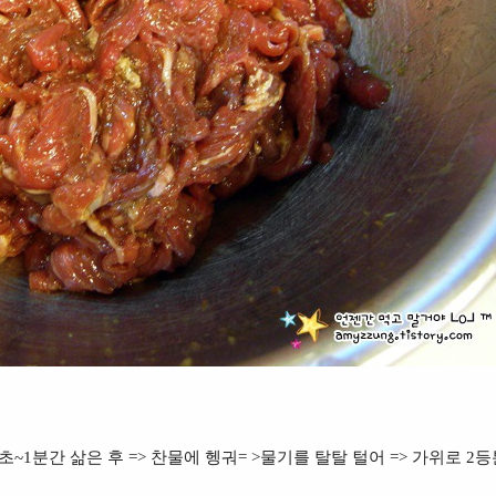
초~1분간 삶은 후 => 찬물에 헹궈= >물기를 탈탈 털어 => 가위로 2등