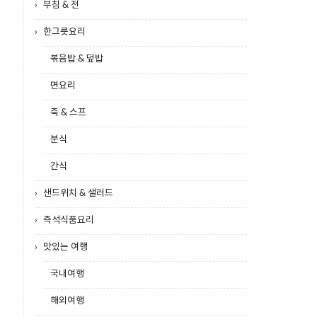
부침 & 전
한그릇요리
볶음밥 & 덮밥
면요리
죽 & 스프
분식
간식
샌드위치 & 샐러드
즉석식품요리
맛있는 여행
국내여행
해외여행