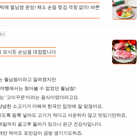
탁에 월남쌈 완성! 채소 손질 찢김 걱정 없이! 바쁜
광고
을 모시듯 손님을 대접합니다
는 월남쌈이라고 알려졌지만
남여행에서는 찾아볼 수 없었던 월남쌈!
는 '고이꾸온'이라는 음식이었더라고요.
양념한 소고기가 더해져 한국인 입맛에 잘 맞잖아요.
도록 듬뿍 넣어도 고기가 적다고 서운하지 않고 맛있기만하죠.
 과일까지 골고루 들어가 있으니 은근 건강식입니다.
개만 먹어도 포만감이 금방 생기기도하죠.