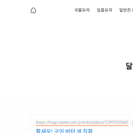
국물요리
일품요리
밑반찬 
달
https://map.naver.com/p/entry/place/1399310665
활새우! 구이,버터,생,직화