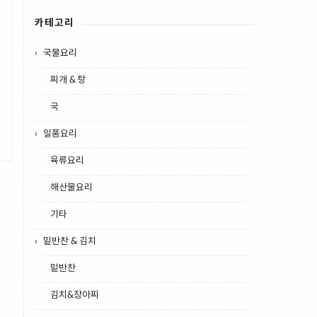
카테고리
국물요리
찌개 & 탕
국
일품요리
육류요리
해산물요리
기타
밑반찬 & 김치
밑반찬
김치&장아찌