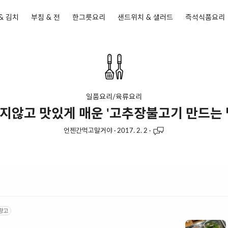
& 김치
부침 & 전
한그릇요리
샌드위치 & 샐러드
즉석식품요리
일품요리/육류요리
지않고 맛있게 매운 '고추장불고기 만드는 
언젠간먹고말거야
·
2017. 2. 2
·
광고