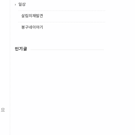
일상
살림의재발견
봉구네이야기
인기글
필요