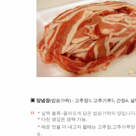
▣ 양념장
(밥숟가락) : 고추장3, 고추가루5, 간장4, 설탕1.
* 살짝 볼록~올라오게 담은 밥숟가락의 양입니다.
* 다진 생강은 생략 가능.
* 매운 맛을 더 내고자 할때는 고추장,고추가루
요.