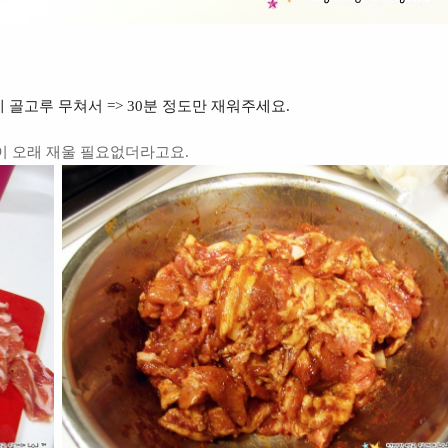
에 골고루 무쳐서 => 30분 정도만 재워주세요.
이 오래 재울 필요없더라고요.