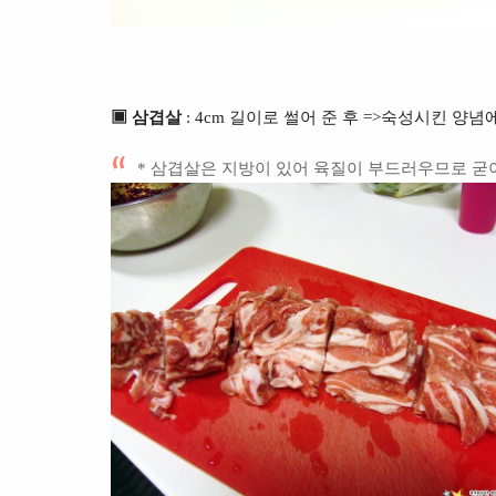
▣ 삼겹살
: 4cm 길이로 썰어 준 후 =>숙성시킨 양념
* 삼겹살은 지방이 있어 육질이 부드러우므로 굳