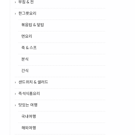
부침 & 전
한그릇요리
볶음밥 & 덮밥
면요리
죽 & 스프
분식
간식
샌드위치 & 샐러드
즉석식품요리
맛있는 여행
국내여행
해외여행