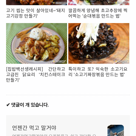
고기 씹는 맛이 살아있네~'돼지
깔끔하게 양념해 초고추장에 찍
고기강정 만들기'
어먹는 '순대볶음 만드는 법'
[집밥백선생레시피] 간단하고
특이하고 또? 익숙한 소고기요
고급진 닭요리 '치킨스테이크
리 '소고기짜장볶음 만드는 법'
만들기'
✔ 댓글이 개 있습니다.
언젠간 먹고 말거야