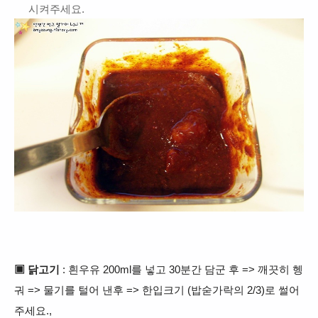
시켜주세요.
▣ 닭고기
: 흰우유 200ml를 넣고 30분간 담군 후 => 깨끗히 헹
궈 => 물기를 털어 낸후 => 한입크기 (밥숟가락의 2/3)로 썰어
주세요.,