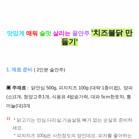
'치즈불닭 만
맛있게
매워
술맛
살리는
꿀안주
들기'
1. 재료 준비
( 2인분 술안주)
▣ 주재료
: 닭안심 500g, 피자치즈 100g (대략 1종이컵), 양파
(소)1개, 청양고추1개, 식용유 4밥숟가락, 대파 5cm한토막, 통
마늘(대)3개
* 닭고기는 안심,다리살,가슴살등 뼈가 없는 순살로 준비하
세요.
* 피자치즈 100g은 사진정도의 양인데요. 피자를 좋아하는