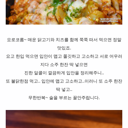
요로코롬~ 매운 닭고기와 치즈를 함께 쭉쭉 떠서 먹으면 정말
맛있죠.
요고 한입 먹으면 입안이 맵고 쫄깃하고 고소하고 서로 어우러
지다 소주 한잔 딱 넣으면
진한 알콜이 깔끔하게 입안을 정리해주니..
또 불닭한점 먹고.. 입안에 맵고 고소하고..이러니 또 소주 한잔
딱 넣고..
무한반복~ 술을 부르는 꿀안주랍니다.