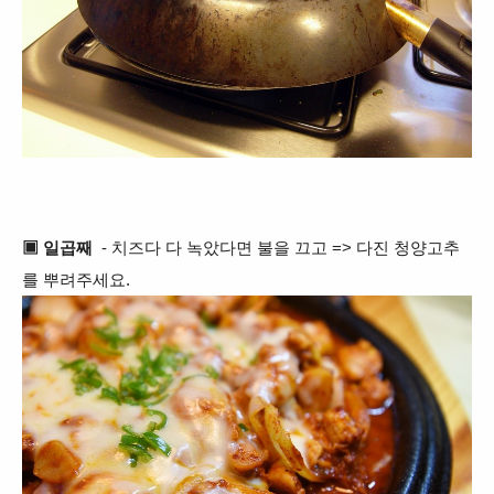
▣ 일곱째
- 치즈다 다 녹았다면 불을 끄고 => 다진 청양고추
를 뿌려주세요.