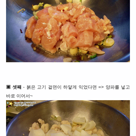
▣ 셋째
- 붉은 고기 겉면이 하얗게 익었다면 => 양파를 넣고
바로 이어서~