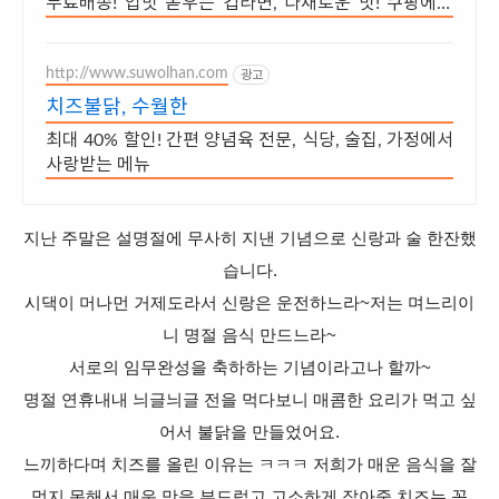
무료배송! 입맛 돋우는 컵라면, 다채로운 맛! 쿠팡에서
다양한 종류를 만나보세요.
http://www.suwolhan.com
광고
치즈불닭, 수월한
최대 40% 할인! 간편 양념육 전문, 식당, 술집, 가정에서
사랑받는 메뉴
지난 주말은 설명절에 무사히 지낸 기념으로 신랑과 술 한잔했
습니다.
시댁이 머나먼 거제도라서 신랑은 운전하느라~
저는 며느리이
니 명절 음식 만드느라~
서로의 임무완성을 축하하는 기념이라고나 할까~
명절 연휴내내 늬글늬글 전을 먹다보니 매콤한 요리가 먹고 싶
어서 불닭을 만들었어요.
느끼하다며 치즈를 올린 이유는 ㅋㅋㅋ 저희가 매운 음식을 잘
먹지 못해서 매운 맛을 부드럽고 고소하게 잡아줄 치즈는 꼭