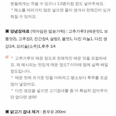
분들에게는 작을 수 있으니 1.5종이컵 정도 넣어주세요.
* 채소를 여러가지 많은 넣으면 물이 생겨서 전체간이 싱겨
워질 수 있어요.
▣ 양념장재료
(깍아담은 밥숟가락) : 고추가루3 (매운맛1, 보
통맛2), 고추장2, 진간장4, 설탕2, 물엿1, 다진 마늘1, 다진 생
강1/4, 요리술(소주)1,후추 1/4
* 고추가루의 매운 정도로 전체적인 매운 맛을 조절하세
요. 제 레시피는 맛있게 매운 정도? 이마에 땀에 살짝 배일
정도입니다.
* 매운 맛에 뜨거운 맛을 더하려고 평소보다 후추를 조금
많이 넣었어요.
* 다진 생강을 넣으면 고기잡내를 좀 더 확실히 잡아주지
만 없다면 생략!
▣ 닭고기 잡내 제거
: 흰우유 200ml