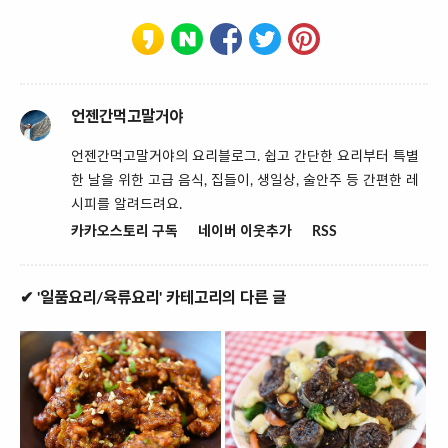
언젠간먹고말거야
언젠간먹고말거야의 요리블로그. 쉽고 간단한 요리부터 특별
한 날을 위한 고급 음식, 집들이, 생일상, 술안주 등 간편한 레
시피를 알려드려요.
카카오스토리 구독
네이버 이웃추가
RSS
✔ '일품요리/육류요리' 카테고리의 다른 글