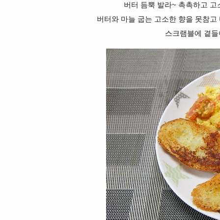
버터 듬뿍 발라~ 촉촉하고 고
버터와 마늘 굽는 고소한 향을 못참고 
스크램블에 곁들