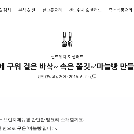
& 김치
부침 & 전
한그릇요리
샌드위치 & 샐러드
즉석식품요리
샌드위치 & 샐러드
에 구워 겉은 바삭~ 속은 쫄깃~'마늘빵 만들
언젠간먹고말거야
·
2015. 6. 2
·
~ 브런치메뉴겸 간단한 빵요리 소개할께요.
 팬으로 구운 '마늘빵'입니다.