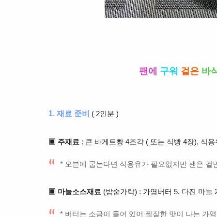
팬에
구워
겉은
바
1. 재료 준비
( 2인분 )
▣ 주재료
: 큰 바게트빵 4조각 ( 또는 식빵 4장), 식
* 오븐에 굽는다면 식용유가 필요없지만 팬은 겉
▣ 마늘소스재료
(밥숟가락) : 가염버터 5, 다진 마늘 2
* 버터는 소금이 들어 있어 짭잘한 맛이 나는 가