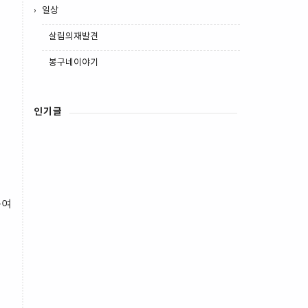
일상
살림의재발견
봉구네이야기
인기글
녹여