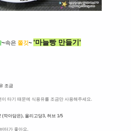
'마늘빵 만들기'
삭
~
속은
쫄깃
~
용유 조금
면이 타기 때문에 식용유를 조금만 사용해주세요.
 (깍아담은), 올리고당3, 허브 1/5
염버터가 좋아요.