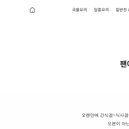
국물요리
일품요리
밑반찬 
팬
오랜만에 간식겸~식사겸
오븐이 아닌