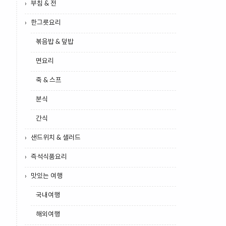
부침 & 전
한그릇요리
볶음밥 & 덮밥
면요리
죽 & 스프
분식
간식
샌드위치 & 샐러드
즉석식품요리
맛있는 여행
국내여행
해외여행