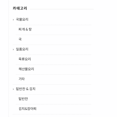
카테고리
국물요리
찌개 & 탕
국
일품요리
육류요리
해산물요리
기타
밑반찬 & 김치
밑반찬
김치&장아찌