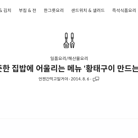
& 김치
부침 & 전
한그릇요리
샌드위치 & 샐러드
즉석식품요리
일품요리/해산물요리
한 집밥에 어울리는 메뉴 '황태구이 만드는
언젠간먹고말거야
·
2014. 8. 6
·