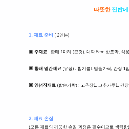
따뜻한
집밥메
1. 재료 준비
( 2인분)
▣ 주재료
: 황태 1마리 (큰것), 대파 5cm 한토막, 
▣ 황태 밑간재료
(유장) : 참기름1 밥숟가락, 간장 
▣ 양념장재료
(밥숟가락) : 고추장1, 고추가루1, 간장
2. 재료 손질
(모든 재료의 깨끗한 손질 과정은 필수이므로 생략함