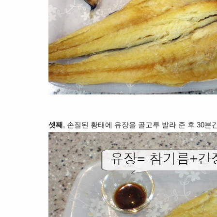
셋째
, 손질된 황태에 유장을 골고루 발라 준 후 30분