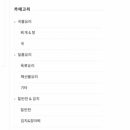
카테고리
국물요리
찌개 & 탕
국
일품요리
육류요리
해산물요리
기타
밑반찬 & 김치
밑반찬
김치&장아찌