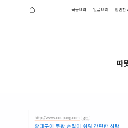
국물요리
일품요리
밑반찬 
따뜻
http://www.coupang.com
광고
황태구이 쿠팡 손질이 쉬워 간편한 식탁