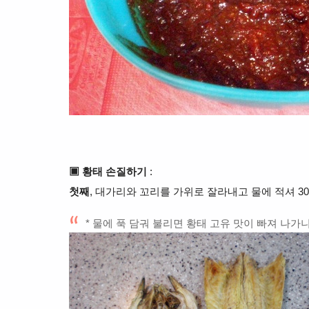
▣ 황태 손질하기
:
첫째
, 대가리와 꼬리를 가위로 잘라내고 물에 적셔 3
* 물에 푹 담궈 불리면 황태 고유 맛이 빠져 나가