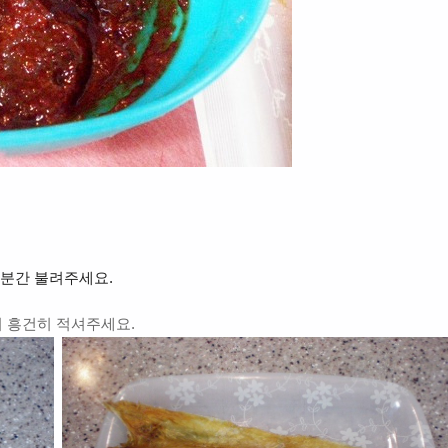
0분간 불려주세요.
니 흥건히 적셔주세요.