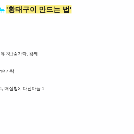
'황태구이 만드는 법'
뉴
식용유 3밥숟가락, 참깨
1밥숟가락
1, 매실청2, 다진마늘 1
)