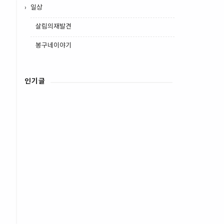
일상
살림의재발견
봉구네이야기
인기글