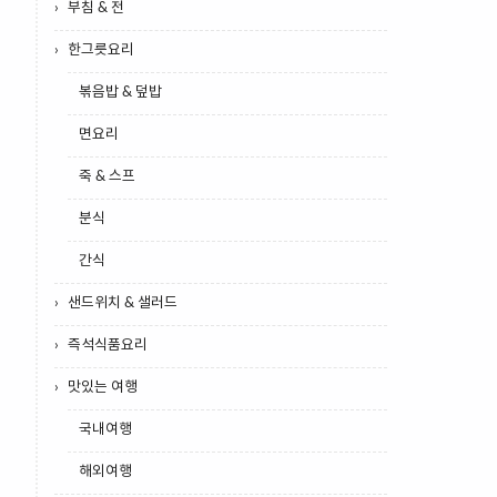
부침 & 전
한그릇요리
볶음밥 & 덮밥
면요리
죽 & 스프
분식
간식
샌드위치 & 샐러드
즉석식품요리
맛있는 여행
국내여행
해외여행