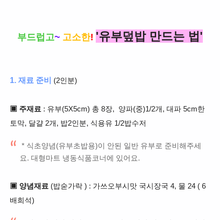
'
유부덮밥 만드는 법'
부드럽고
~
고소한
!
1. 재료 준비
(2인분)
▣ 주재료
: 유부(5X5cm) 총 8장, 양파(중)1/2개, 대파 5cm한
토막, 달걀 2개, 밥2인분, 식용유 1/2밥수저
* 식초양념(유부초밥용)이 안된 일반 유부로 준비해주세
요. 대형마트 냉동식품코너에 있어요.
▣ 양념재료
(밥숟가락 ) : 가쓰오부시맛 국시장국 4, 물 24 ( 6
배희석)