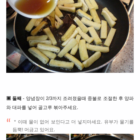
▣ 둘째
- 양념장이 2/3까지 조려졌을때 중불로 조절한 후 양파
와 대파를 넣어 골고루 볶아주세요.
* 이때 물이 없어 보인다고 더 넣지마세요. 유부가 물기를
듬뿍! 머금고 있어요.