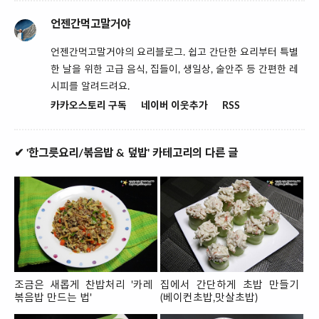
언젠간먹고말거야
언젠간먹고말거야의 요리블로그. 쉽고 간단한 요리부터 특별
한 날을 위한 고급 음식, 집들이, 생일상, 술안주 등 간편한 레
시피를 알려드려요.
카카오스토리 구독
네이버 이웃추가
RSS
✔ '한그릇요리/볶음밥 & 덮밥' 카테고리의 다른 글
조금은 새롭게 찬밥처리 '카레
집에서 간단하게 초밥 만들기
볶음밥 만드는 법'
(베이컨초밥,맛살초밥)