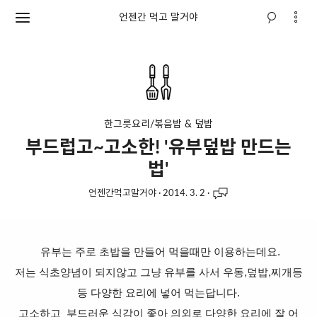
언젠간 먹고 말거야
한그릇요리/볶음밥 & 덮밥
부드럽고~고소한! '유부덮밥 만드는
법'
언젠간먹고말거야
·
2014. 3. 2
·
유부는 주로 초밥을 만들어 먹을때만 이용하는데요.
저는 식초양념이 되지않고 그냥 유부를 사서 우동,덮밥,찌개등
등 다양한 요리에 넣어 먹는답니다.
고소하고 부드러운 식감이 좋아 의외로 다양한 요리에 잘 어