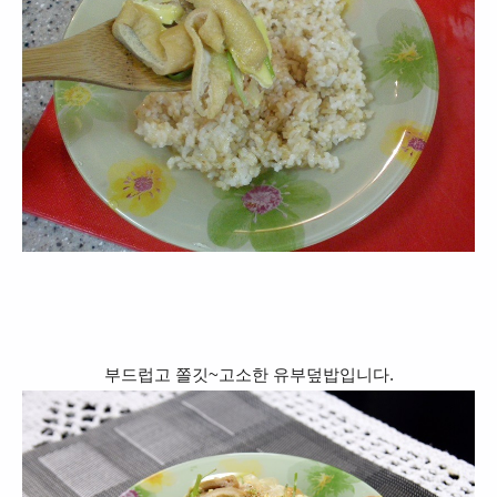
부드럽고 쫄깃~고소한 유부덮밥입니다.