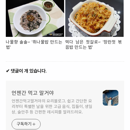
나물향 솔솔~ '취나물밥 만드는
먹다 남은 젓갈로~ '창란젓 볶
법'
음밥 만드는 법'
✔ 댓글이 개 있습니다.
언젠간 먹고 말거야
언젠간먹고말거야의 요리블로그. 쉽고 간단한 요
리부터 특별한 날을 위한 고급 음식, 집들이, 생일
상, 술안주 등 간편한 레시피를 알려드려요.
구독하기