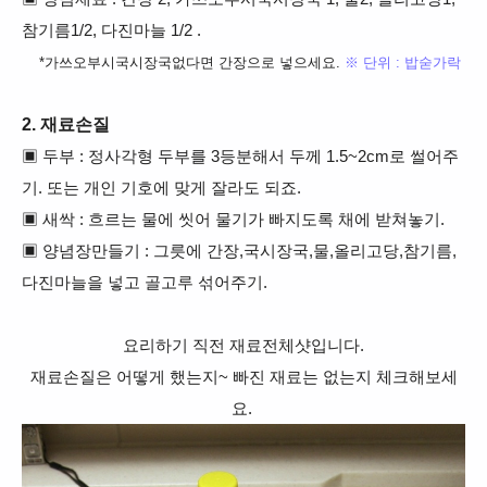
참기름1/2, 다진마늘 1/2 .
*가쓰오부시국시장국없다면 간장으로 넣으세요.
※ 단위 : 밥숟가락
2. 재료손질
▣ 두부 : 정사각형 두부를 3등분해서 두께 1.5~2cm로 썰어주
기. 또는 개인 기호에 맞게 잘라도 되죠.
▣ 새싹 : 흐르는 물에 씻어 물기가 빠지도록 채에 받쳐놓기.
▣ 양념장만들기 : 그릇에 간장,국시장국,물,올리고당,참기름,
다진마늘을 넣고 골고루 섞어주기.
요리하기 직전 재료전체샷입니다.
재료손질은 어떻게 했는지~ 빠진 재료는 없는지 체크해보세
요.