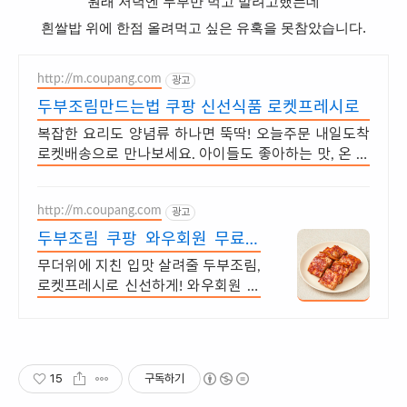
원래 저녁엔 두부만 먹고 말려고했는데
흰쌀밥 위에 한점 올려먹고 싶은 유혹을 못참았습니다.
http://m.coupang.com
광고
두부조림만드는법 쿠팡 신선식품 로켓프레시로
복잡한 요리도 양념류 하나면 뚝딱! 오늘주문 내일도착
로켓배송으로 만나보세요. 아이들도 좋아하는 맛, 온 가
족 식사를 쿠팡에서 맛있게 준비해보세요.
http://m.coupang.com
광고
두부조림 쿠팡 와우회원 무료배
송 혜택
무더위에 지친 입맛 살려줄 두부조림,
로켓프레시로 신선하게! 와우회원 무
료배송 고소하고 담백한 두부의 깊은
맛, 영양 가득 건강한 집밥 반찬으로
즐기세요
15
구독하기