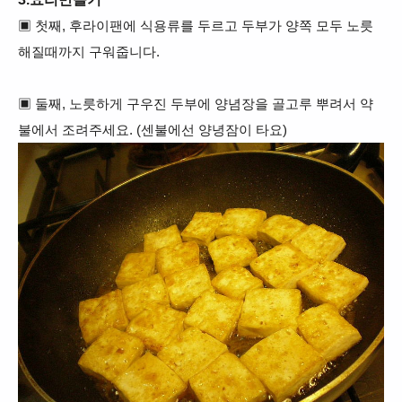
▣
첫째, 후라이팬에 식용류를 두르고 두부가 양쪽 모두 노릇
해질때까지 구워줍니다.
▣ 둘째, 노릇하게 구우진 두부에 양념장을 골고루 뿌려서 약
불에서 조려주세요. (센불에선 양녕잠이 타요)