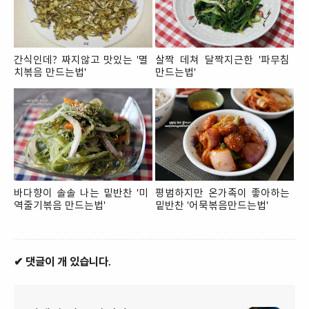
간식인데? 짜지않고 맛있는 '멸
살짝 데쳐 달짝지근한 '파무침
치볶음 만드는법'
만드는법'
바다향이 솔솔 나는 밑반찬 '미
평범하지만 온가족이 좋아하는
역줄기볶음 만드는법'
밑반찬 '어묵볶음만드는법'
✔ 댓글이 개 있습니다.