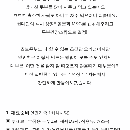
밥대신 두부를 많이 사두고 먹고 있는데요.
ㅋㅋㅋ 출소한 사람도 아니고 자주 먹으려니 괴롭네요.
현대인의 식사 상징!! 염분과 MSG를 섭취해주려고
두부간장조림으로 결정!!
초보주부도 다 할 수 있는 초간단 요리법이지만
밑반찬은 어떻게 만드는 방법이 모를 수도 있지만
대부분 어떤 것을 할지 잘 떠오르지 않을때가 대부분이라
이런 밑반찬이 있다는 기억상기? 차원에서
간단하게 만들어보겠습니다.
1. 재료준비
(4인가족 1회식사양)
▣ 주재료 : 부침용 두부1모, 새싹1/3팩, 식용유, 깨소금
▣ 양념재료 : 간장 2, 가쓰오부시국시장국 1, 물2, 올리고당1,