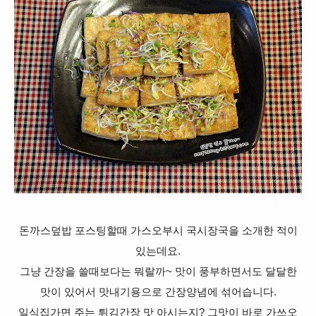
돈까스덮밥 포스팅할때 가스오부시 국시장국을 소개한 적이
있는데요.
그냥 간장을 쓸때보다는 뭐랄까~ 맛이 풍부하면서도 달달한
맛이 있어서 맛내기용으로 간장양념에 섞어습니다.
일식집가면 주는 튀김간장 맛 아시는지? 그맛이 바로 가쓰오