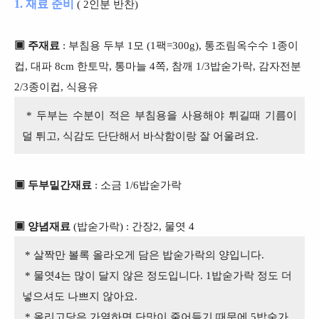
1. 재료 준비
( 2인분 반찬)
▣ 주재료
: 부침용 두부 1모 (1팩=300g), 통조림옥수수 1종이
컵, 대파 8cm 한토막, 통마늘 4쪽, 참깨 1/3밥숟가락, 감자전분
2/3종이컵, 식용유
* 두부는 수분이 적은 부침용을 사용해야 튀길때 기름이
덜 튀고, 식감도 단단해서 바삭함이랑 잘 어울려요.
▣ 두부밑간재료
: 소금 1/6밥숟가락
▣ 양념재료
(밥숟가락) : 간장2, 물엿 4
* 살짝만 볼록 올라오게 담은 밥숟가락의 양입니다.
* 물엿4는 많이 달지 않은 정도입니다. 1밥숟가락 정도 더
넣으셔도 나쁘지 않아요.
* 올리고당은 가열하면 단맛이 줄어들기 때문에 5밥숟가