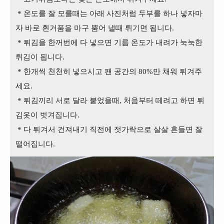
* 온도를 잘 모를때는 아래 사진처럼 두부를 하나 넣자마
자 바로 흰거품을 마구 뿜어 낼때 튀기면 됩니다.
* 튀김을 한꺼번에 다 넣으면 기름 온도가 내려가 눅눅한
튀김이 됩니다.
* 한개씩 천천히 넣으시고 팬 공간의 80%만 채워 튀겨주
세요.
* 튀김끼리 서로 달라 붙었을때, 처음부터 떼려고 하면 튀
김옷이 벗겨집니다.
* 다 튀겨서 건져내기 직전에 젓가락으로 살살 흔들면 잘
떨어집니다.