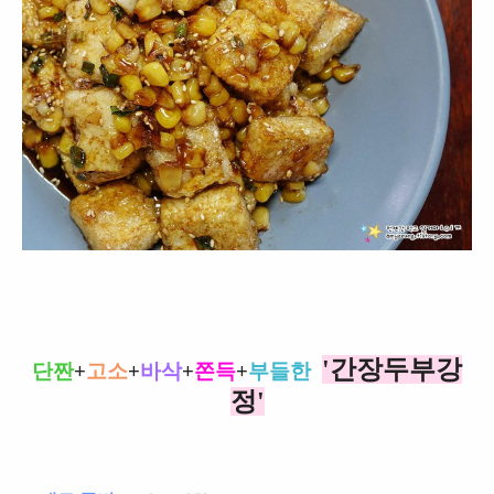
'간장두부강
단짠
+
고소
+
바삭
+
쫀득
+
부들한
정'