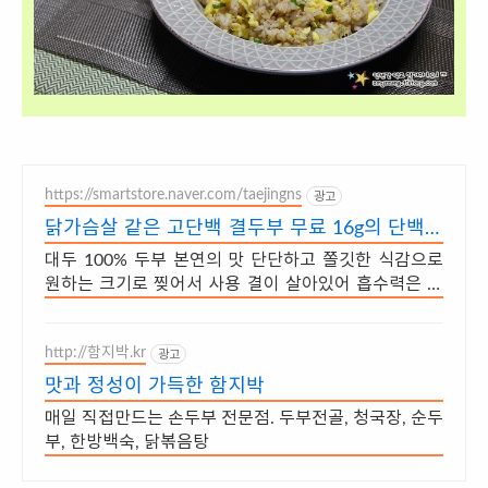
https://smartstore.naver.com/taejingns
광고
닭가슴살 같은 고단백 결두부 무료 16g의 단백질
함량
대두 100% 두부 본연의 맛 단단하고 쫄깃한 식감으로
원하는 크기로 찢어서 사용 결이 살아있어 흡수력은 물
론 볶음, 튀김, 조림 등 모든 요리에 OK!
http://함지박.kr
광고
맛과 정성이 가득한 함지박
매일 직접만드는 손두부 전문점. 두부전골, 청국장, 순두
부, 한방백숙, 닭볶음탕