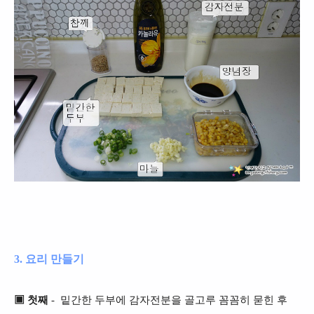
3. 요리 만들기
▣ 첫째
- 밑간한 두부에 감자전분을 골고루 꼼꼼히 묻힌 후