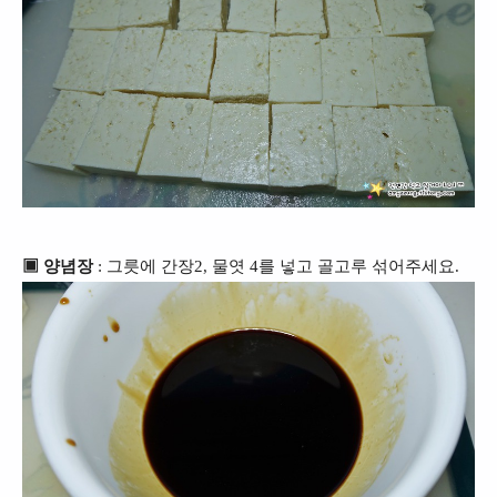
▣ 양념장
: 그릇에 간장2, 물엿 4를 넣고 골고루 섞어주세요.