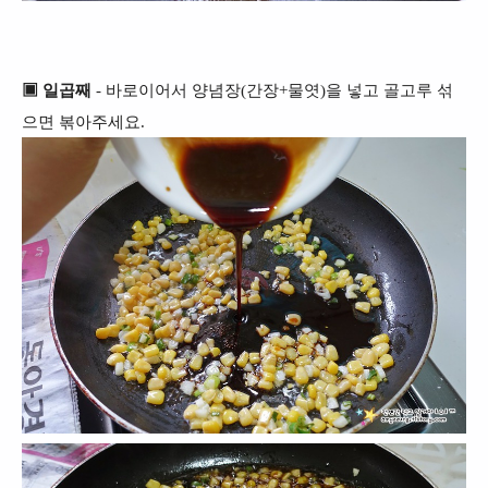
▣ 일곱째
- 바로이어서 양념장(간장+물엿)을 넣고 골고루 섞
으면 볶아주세요.