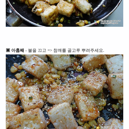
▣ 아홉째
- 불을 끄고 => 참깨를 골고루 뿌려주세요.