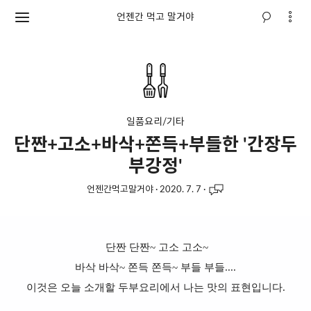
언젠간 먹고 말거야
일품요리/기타
단짠+고소+바삭+쫀득+부들한 '간장두
부강정'
언젠간먹고말거야
·
2020. 7. 7
·
단짠 단짠~ 고소 고소~
바삭 바삭~ 쫀득 쫀득~ 부들 부들....
이것은 오늘 소개할 두부요리에서 나는 맛의 표현입니다.