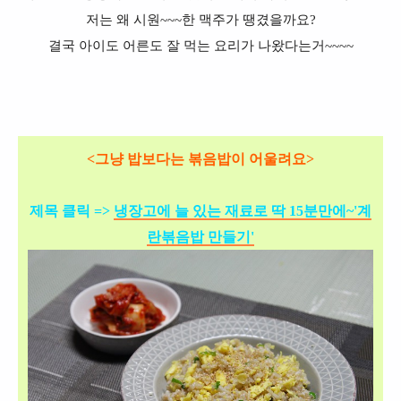
저는 왜 시원~~~한 맥주가 땡겼을까요?
결국 아이도 어른도 잘 먹는 요리가 나왔다는거~~~~
<
그냥 밥보다는 볶음밥이 어울려요>
제목 클릭 =>
냉장고에 늘 있는 재료로 딱 15분만에~'계
란볶음밥 만들기'