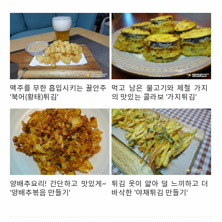
맥주를 무한 흡입시키는 꿀안주
먹고 남은 불고기와 제철 가지
'북어(황태)튀김'
의 맛있는 콜라보 '가지튀김'
양배추요리! 간단하고 맛있게~
튀김 옷이 얇아 덜 느끼하고 더
'양배추볶음 만들기'
바삭한 '야채튀김 만들기'