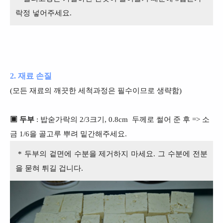
락정 넣어주세요.
2. 재료 손질
(모든 재료의 깨끗한 세척과정은 필수이므로 생략함)
▣ 두부
: 밥숟가락의 2/3크기, 0.8cm 두께로 썰어 준 후 => 소
금 1/6을 골고루 뿌려 밑간해주세요.
* 두부의 겉면에 수분을 제거하지 마세요. 그 수분에 전분
을 묻혀 튀길 겁니다.