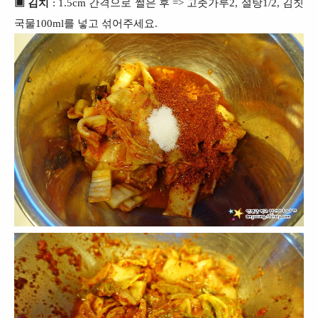
▣ 김치
: 1.5cm 간격으로 썰은 후 => 고춧가루2, 설탕1/2, 김칫
국물100ml를 넣고 섞어주세요.