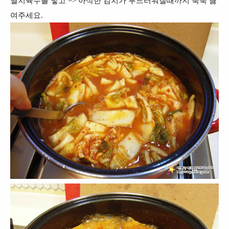
멸치육수를 넣고 => 아삭한 김치가 부드러워질때까지 푹푹 끓
여주세요.