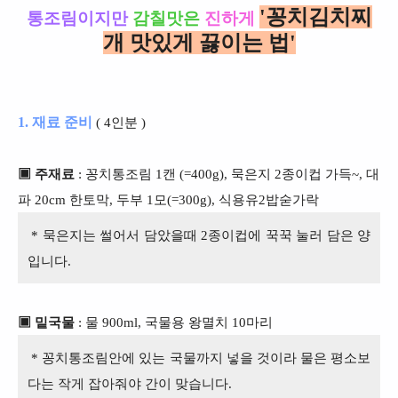
'꽁치김치찌
통조림이지만
감칠맛은
진하게
개 맛있게 끓이는 법'
1. 재료 준비
( 4인분 )
▣ 주재료
: 꽁치통조림 1캔 (=400g), 묵은지 2종이컵 가득~, 대
파 20cm 한토막, 두부 1모(=300g), 식용유2밥숟가락
* 묵은지는 썰어서 담았을때 2종이컵에 꾹꾹 눌러 담은 양
입니다.
▣ 밑국물
: 물 900ml, 국물용 왕멸치 10마리
* 꽁치통조림안에 있는 국물까지 넣을 것이라 물은
평소보
다는 작게 잡아줘야 간이 맞습니다.