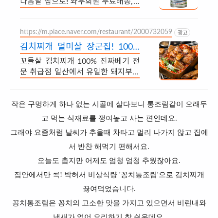
다음날 집으로! 와우회원 무료배송, 3
0일 반품 안심. 간편한 꽁치 통조림은
쿠팡에서!
https://m.place.naver.com/restaurant/2000732059
광고
김치찌개 덜미살 장군집! 100%
진짜 특수부위 취급
꼬들살 김치찌개 100% 진짜베기 전
문 취급점 일산에서 유일한 돼지부속
전문점
작은 구멍하게 하나 없는 시골에 살다보니 통조림같이 오래두
고 먹는 식재료를 쟁여놓고 사는 편인데요.
그래야 요즘처럼 날씨가 추울때 차타고 멀리 나가지 않고
집에
서 반찬 해먹기 편해서요.
오늘도 춥지만 어제도 엄청 엄청 추웠잖아요.
집안에서만 콕! 박혀서 비상식량 '꽁치통조림'으로 김치찌개
끓여먹었습니다.
꽁치통조림은 꽁치의 고소한 맛을 가지고 있으면서 비린내와
냄새가 없어 요리하기 참 쉬운데요.