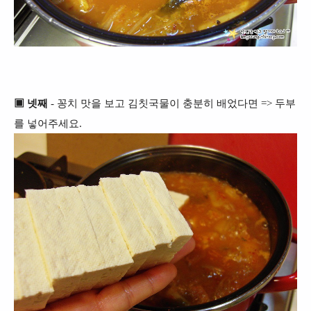
▣ 넷째
- 꽁치 맛을 보고 김칫국물이 충분히 배었다면 => 두부
를 넣어주세요.