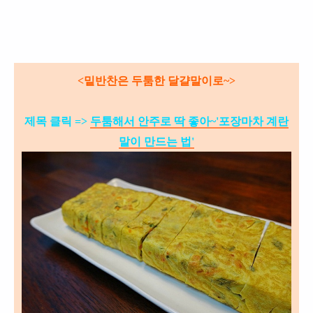
<밑반찬은 두툼한 달걀말이로~>
제목 클릭 =>
두툼해서 안주로 딱 좋아~'포장마차 계란
말이 만드는 법'