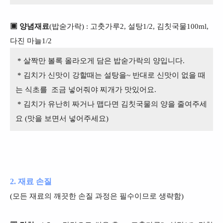
▣ 양념재료
(밥숟가락) : 고춧가루2, 설탕1/2, 김칫국물100ml,
다진 마늘1/2
* 살짝만 볼록 올라오게 담은 밥숟가락의 양입니다.
* 김치가 신맛이 강할때는 설탕을~ 반대로 신맛이 없을 때
는 식초를 조금 넣어줘야 찌개가 맛있어요.
* 김치가 유난히 짜거나 맵다면 김칫국물의 양을 줄여주세
요 (맛을 보면서 넣어주세요)
2. 재료 손질
(모든 재료의 깨끗한 손질 과정은 필수이므로 생략함)