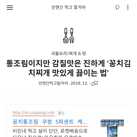
언젠간 먹고 말거야
국물요리/찌개 & 탕
통조림이지만 감칠맛은 진하게 '꽁치김
치찌개 맛있게 끓이는 법'
언젠간먹고말거야
·
2018. 12.
·
http://m.coupang.com
광고
꽁치통조림 쿠팡 5퍼센트 캐시
적립
비린내 적고 살이 단단, 로켓배송으로