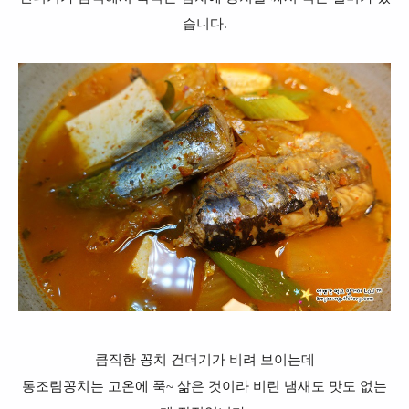
습니다.
큼직한 꽁치 건더기가 비려 보이는데
통조림꽁치는 고온에 푹~ 삶은 것이라 비린 냄새도 맛도 없는