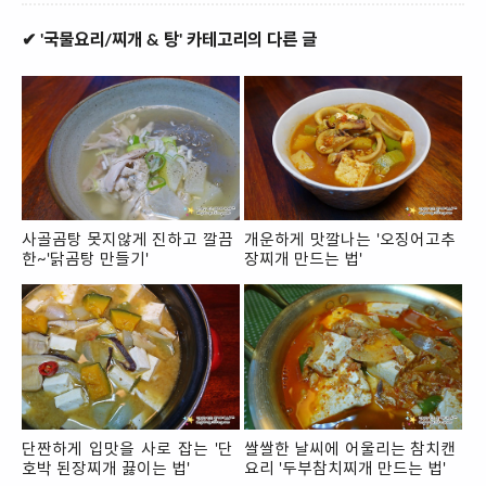
✔ '국물요리/찌개 & 탕' 카테고리의 다른 글
사골곰탕 못지않게 진하고 깔끔
개운하게 맛깔나는 '오징어고추
한~'닭곰탕 만들기'
장찌개 만드는 법'
단짠하게 입맛을 사로 잡는 '단
쌀쌀한 날씨에 어울리는 참치캔
호박 된장찌개 끓이는 법'
요리 '두부참치찌개 만드는 법'