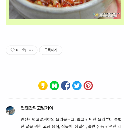
8
구독하기
언젠간먹고말거야
언젠간먹고말거야의 요리블로그. 쉽고 간단한 요리부터 특별
한 날을 위한 고급 음식, 집들이, 생일상, 술안주 등 간편한 레