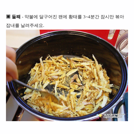
▣ 둘째
- 약불에 달구어진 팬에 황태를 3~4분간 잠시만 볶아
잡내를 날려주세요.