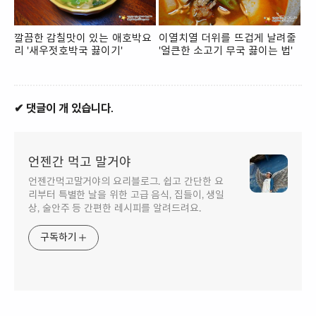
깔끔한 감칠맛이 있는 애호박요
이열치열 더위를 뜨겁게 날려줄
리 '새우젓호박국 끓이기'
'얼큰한 소고기 무국 끓이는 법'
✔ 댓글이 개 있습니다.
언젠간 먹고 말거야
언젠간먹고말거야의 요리블로그. 쉽고 간단한 요
리부터 특별한 날을 위한 고급 음식, 집들이, 생일
상, 술안주 등 간편한 레시피를 알려드려요.
구독하기