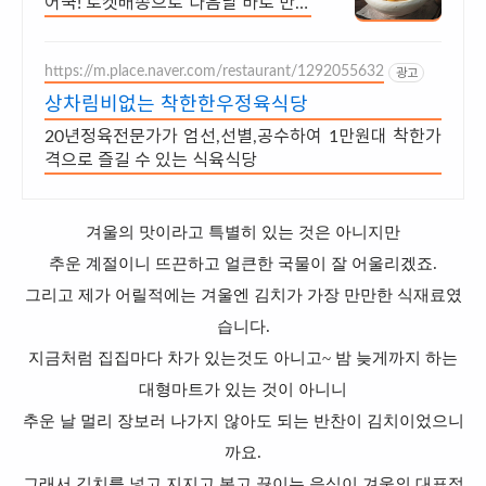
어국! 로켓배송으로 다음날 바로 만나
세요. 통통한 건더기와 비린맛 없는
깔끔한 맛! 전자레인지로도 즐기는 한
https://m.place.naver.com/restaurant/1292055632
끼.
광고
상차림비없는 착한한우정육식당
20년정육전문가가 엄선,선별,공수하여 1만원대 착한가
격으로 즐길 수 있는 식육식당
겨울의 맛이라고 특별히 있는 것은 아니지만
추운 계절이니 뜨끈하고 얼큰한 국물이 잘 어울리겠죠.
그리고 제가 어릴적에는 겨울엔 김치가 가장 만만한 식재료였
습니다.
지금처럼 집집마다 차가 있는것도 아니고~ 밤 늦게까지 하는
대형마트가 있는 것이 아니니
추운 날 멀리 장보러 나가지 않아도 되는 반찬이 김치이었으니
까요.
그래서 김치를 넣고 지지고 볶고 끓이는 음식이 겨울의 대표적