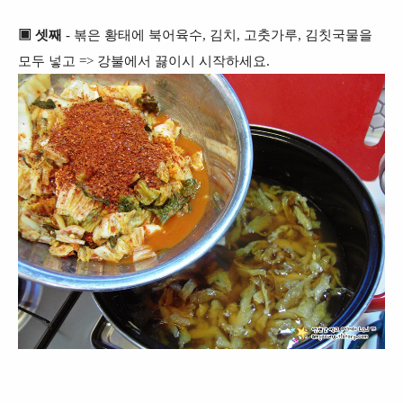
▣ 셋째
- 볶은 황태에 북어육수, 김치, 고춧가루, 김칫국물을
모두 넣고 => 강불에서 끓이시 시작하세요.