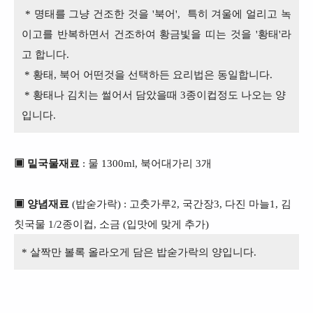
* 명태를 그냥 건조한 것을 '북어', 특히 겨울에 얼리고 녹
이고를 반복하면서 건조하여 황금빛을 띠는 것을 '황태'라
고 합니다.
* 황태, 북어 어떤것을 선택하든 요리법은 동일합니다.
* 황태나 김치는 썰어서 담았을때 3종이컵정도 나오는 양
입니다.
▣ 밑국물재료
: 물 1300ml, 북어대가리 3개
▣ 양념재료
(밥숟가락) : 고춧가루2, 국간장3, 다진 마늘1, 김
칫국물 1/2종이컵, 소금 (입맛에 맞게 추가)
* 살짝만 볼록 올라오게 담은 밥숟가락의 양입니다.