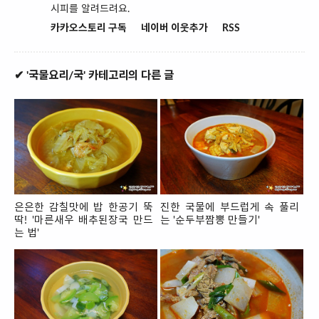
시피를 알려드려요.
카카오스토리 구독
네이버 이웃추가
RSS
✔ '국물요리/국' 카테고리의 다른 글
은은한 감칠맛에 밥 한공기 뚝
진한 국물에 부드럽게 속 풀리
딱! '마른새우 배추된장국 만드
는 '순두부짬뽕 만들기'
는 법'