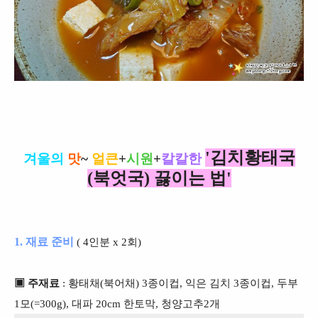
'김치황태국
겨울의
맛
~
얼큰
+
시원
+
칼칼한
(북엇
국) 끓이는 법'
1. 재료 준비
( 4인분 x 2회)
▣ 주재료
: 황태채(북어채) 3종이컵, 익은 김치 3종이컵, 두부
1모(=300g), 대파 20cm 한토막, 청양고추2개