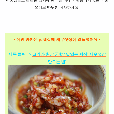
이웃님들도 칼칼한 김치에 황태를 더해 시원함까지 있는 국물
요리로 따뜻한 식사하세요.
<메인 반찬은
삼겹살에
새우젓장에 곁들였어요>
제목 클릭 =>
고기와 환상 궁합 ' 맛있는 쌈장, 새우젓장
만드는 법'