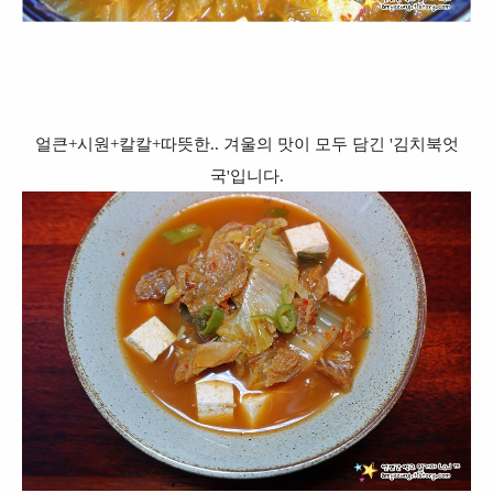
얼큰+시원+칼칼+따뜻한.. 겨울의 맛이 모두 담긴 '김치북엇
국'입니다.