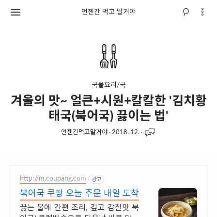
언젠간 먹고 말거야
국물요리/국
겨울의 맛~ 얼큰+시원+칼칼한 '김치황
태국(북어국) 끓이는 법'
언젠간먹고말거야
·
2018. 12.
·
http://m.coupang.com
광고
북어국 쿠팡 오늘 주문 내일 도착
끓는 물에 간편 조리, 깊고 감칠맛 북