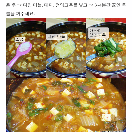
춘 후 => 다진 마늘, 대파, 청양고추를 넣고 => 3~4분간 끓인 후
불을 꺼주세요.