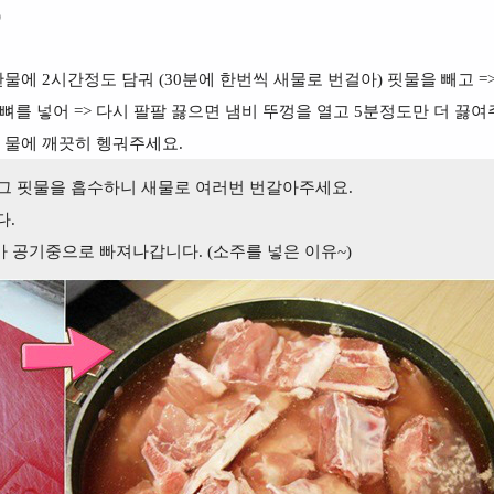
)
 찬물에 2시간정도
담궈 (30분에 한번씩 새물로 번걸아)
핏물을 빼고 =
를 넣어 => 다시 팔팔 끓으면 냄비 뚜껑을 열고 5
분정도만 더 끓여
는 물에 깨끗히 헹궈주세요.
 그 핏물을 흡수하니 새물로 여러번 번갈아주세요.
다.
가 공기중으로 빠져나갑니다. (소주를 넣은 이유~)