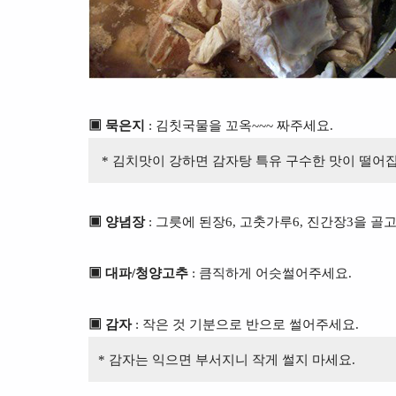
▣ 묵은지
: 김칫국물을 꼬옥~~~ 짜주세요.
* 김치맛이 강하면 감자탕 특유 구수한 맛이 떨어
▣ 양념장
: 그릇에 된장6, 고춧가루6, 진간장3을 골
▣ 대파/청양고추
: 큼직하게 어슷썰어주세요.
▣ 감자
: 작은 것 기분으로 반으로 썰어주세요.
* 감자는 익으면 부서지니 작게 썰지 마세요.