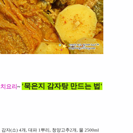
'묵은지 감자탕 만드는 법'
김치요리
~
 감자(소) 4개, 대파 1뿌리, 청양고추2개, 물 2500
ml