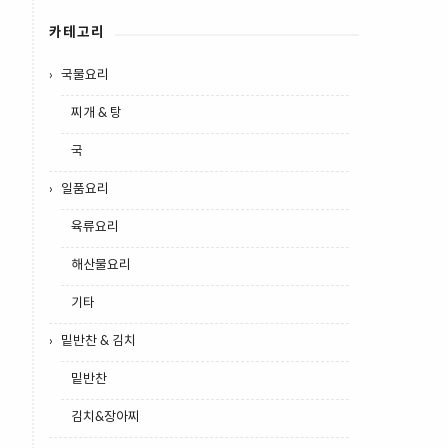
카테고리
국물요리
찌개 & 탕
국
일품요리
육류요리
해산물요리
기타
밑반찬 & 김치
밑반찬
김치&장아찌