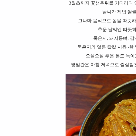
3월초까지 꽃샘추위를 기다리다 
날씨가 제법 쌀
그나마 음식으로 몸을 따뜻하게
추운 날씨엔 따뜻
묵은지, 돼지등뼈, 감
묵은지의 얼큰 칼칼 시원~한
으실으실 추운 몸도 녹이
몇일간은 아침 저녁으로 쌀살할