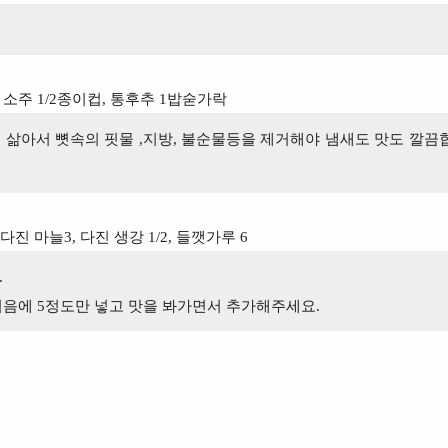
소주 1/2종이컵, 통후추 1밥숟가락
 삶아서 뼛속의 핏물 ,지방, 불순물등을 제거해야 냄새도 맛도 깔끔
 다진 마늘3, 다진 생강 1/2, 들깻가루 6
.
처음에 5정도만 넣고 맛을 봐가면서 추가해주세요.