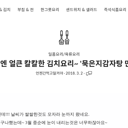
& 김치
부침 & 전
한그릇요리
샌드위치 & 샐러드
즉석식품요리
일품요리/육류요리
엔 얼큰 칼칼한 김치요리~ '묵은지감자탕 만
언젠간먹고말거야
·
2018. 3. 2
·
인데!!! 날씨가 쌀쌀한것도 모자라 눈까지 왔네요.
겠구나했는데~ 3월 중순에 눈이 내리는것은 너무하잖아요~