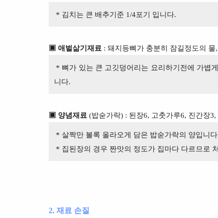
* 김치는 큰 배추기준 1/4포기 입니다.
▣ 애벌삶기재료
: 돼지등뼈가 충분히 잠길정도의 물, 
* 뼈가 있는 큰 고깃덩어리는 요리하기전에 가볍게
니다.
▣ 양념재료
(밥숟가락) : 된장6, 고춧가루6, 진간장3,
* 살짝만 볼록 올라오게 담은 밥숟가락의 양입니다
* 집된장의 경우 짠맛의 정도가 집마다 다르므로 
2. 재료 손질