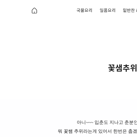
국물요리
일품요리
밑반찬 
꽃샘추위
아니~~~ 입춘도 지나고 춘분
뭐 꽃쌤 추위라는게 있어서 한번은 춥