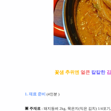
꽃샘 추위엔
얼큰
칼칼한
1. 재료 준비
(4인분 )
▣ 주재료
: 돼지등벼 2kg, 묵은지(익은 김치) 1/4포기,