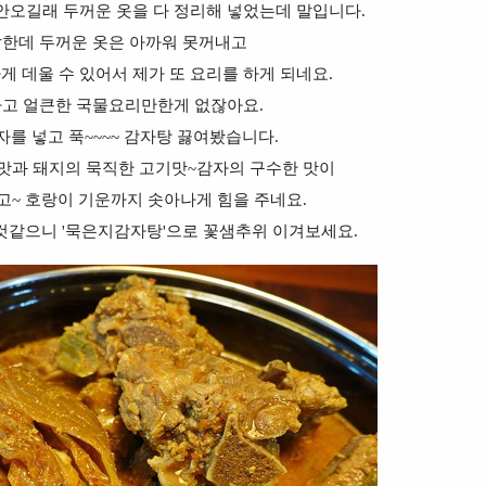
안오길래 두꺼운 옷을 다 정리해 넣었는데 말입니다.
쌀한데 두꺼운 옷은 아까워 못꺼내고
 데울 수 있어서 제가 또 요리를 하게 되네요.
하고 얼큰한 국물요리만한게 없잖아요.
자를 넣고 푹~~~~ 감자탕 끓여봤습니다.
 맛과 돼지의 묵직한 고기맛~감자의 구수한 맛이
고~ 호랑이 기운까지 솟아나게 힘을 주네요.
것같으니 '묵은지감자탕'으로 꽃샘추위 이겨보세요.