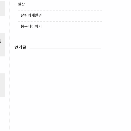
일상
살림의재발견
봉구네이야기
합
인기글