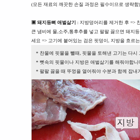
(모든 재료의 깨끗한 손질 과정은 필수이므로 생략함
▣ 돼지등뼈 애벌삶기
: 지방덩어리를 제거한 후 =>
큰 냄비에 물,소주,통후추를 넣고 팔팔 끓으면 돼지등뼈
세요 => 고기에 붙어있는 검은 핏덩이, 지방을 흐르
* 찬물에 핏물을 뺄때, 핏물을 토해낸 고기는 다시
* 뼛속의 핏물이나 지방은 애벌삶기를 해줘야합니
* 팔팔 끓을 때 뚜껑을 열어줘야 수분과 함께 잡내