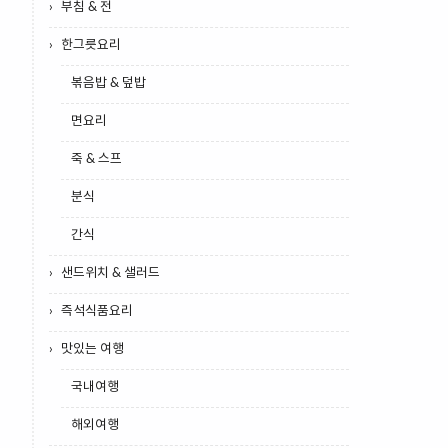
부침 & 전
한그릇요리
볶음밥 & 덮밥
면요리
죽 & 스프
분식
간식
샌드위치 & 샐러드
즉석식품요리
맛있는 여행
국내여행
해외여행