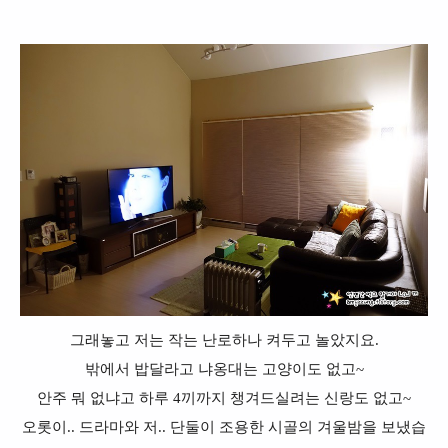
그래놓고 저는 작는 난로하나 켜두고 놀았지요.
밖에서 밥달라고 냐옹대는 고양이도 없고~
안주 뭐 없냐고 하루 4끼까지 챙겨드실려는 신랑도 없고~
오롯이.. 드라마와 저.. 단둘이 조용한 시골의 겨울밤을 보냈습