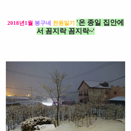
'온 종일 집안에
2018년1월
봉구네
전원일기
서 꼼지락 꼼지락~'