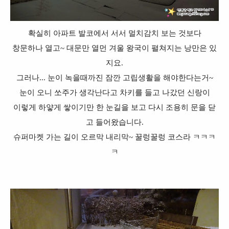
확실히 아파트 발코에서 서서 멀치감치 보는 것보다
창문하나 열고~ 대문만 열먼 겨울 왕국이 펼쳐지는 낭만은 있
지요.
그러나... 눈이 녹을때까진 잠깐 고립생활을 해야한다는거~
눈이 오니 쏘주가 생각난다고 차키를 들고 나갔던 신랑이
이렇게 하얗게 쌓이기만 한 눈길을 보고 다시 조용히 문을 닫
고 들어왔습니다.
슈퍼마켓 가는 길이 오르막 내리막~ 꿀렁꿀렁 코스라 ㅋㅋㅋ
ㅋ