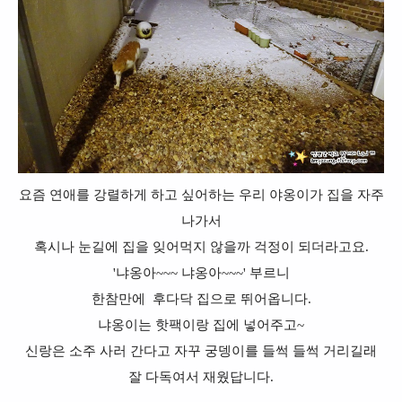
요즘 연애를 강렬하게 하고 싶어하는 우리 야옹이가 집을 자주
나가서
혹시나 눈길에 집을 잊어먹지 않을까 걱정이 되더라고요.
'냐옹아~~~ 냐옹아~~~' 부르니
한참만에 후다닥 집으로 뛰어옵니다.
냐옹이는 핫팩이랑 집에 넣어주고~
신랑은 소주 사러 간다고 자꾸 궁뎅이를 들썩 들썩 거리길래
잘 다독여서 재웠답니다.