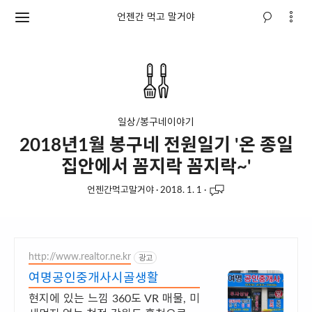
언젠간 먹고 말거야
일상/봉구네이야기
2018년1월 봉구네 전원일기 '온 종일
집안에서 꼼지락 꼼지락~'
언젠간먹고말거야
·
2018. 1. 1
·
http://www.realtor.ne.kr
광고
여명공인중개사시골생활
현지에 있는 느낌 360도 VR 매물, 미