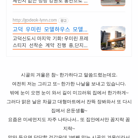
세먼지 없는 청정 강원도 홍천으로 오
세요
http://godeok-lynn.com
광고
고덕 우미린 모델하우스 모델하
우스 오시는길
고덕신도시 마지막 기회! 우미린 프레
스티지 선착순 계약 진행 중,단지앞
초,중학교
시골의 겨울은 참~ 한가하다고 말씀드렸는데요.
여전히 저는 그리고 또~ 한가한 나날을 보내고 있습니다.
밖에 눈이 오면 눈이 와서 길이 미끄러워 집에서 한가하게~
그러다 맑은 날은 차끌고 대형마트에서 잔뜩 장봐와서 또 다시
집에서 은둔생활~
요즘은 미세먼지도 자주 나타나서.. 또 집안에서만 꼼지락 꼼
지락~
말만 들으면 답답할 것같은데 3번째 맞는 시골의 겨울이라서