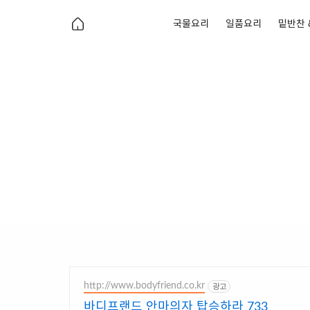
국물요리
일품요리
밑반찬 
http://www.bodyfriend.co.kr
광고
바디프랜드 안마의자 탑승하라 733