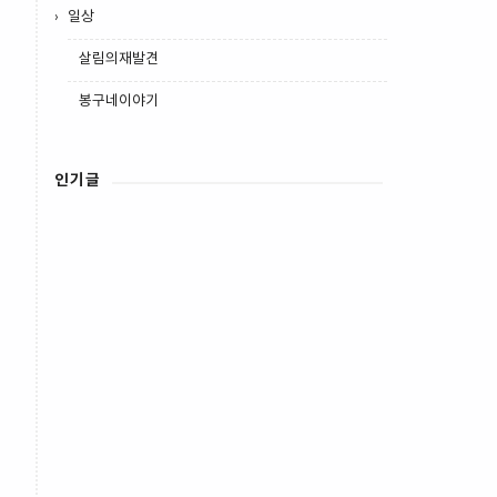
일상
살림의재발견
봉구네이야기
인기글