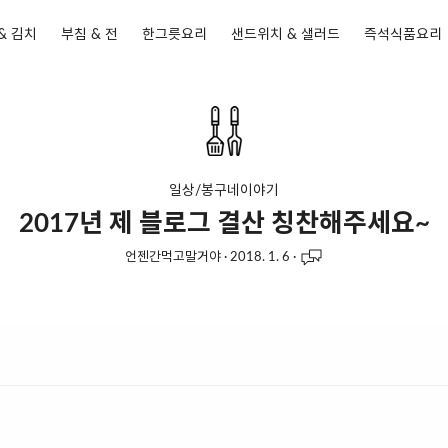
& 김치
부침 & 전
한그릇요리
샌드위치 & 샐러드
즉석식품요리
일상/봉구네이야기
2017년 제 블로그 결산 칭찬해주세요~
언젠간먹고말거야
·
2018. 1. 6
·