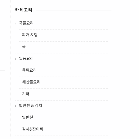
카테고리
국물요리
찌개 & 탕
국
일품요리
육류요리
해산물요리
기타
밑반찬 & 김치
밑반찬
김치&장아찌