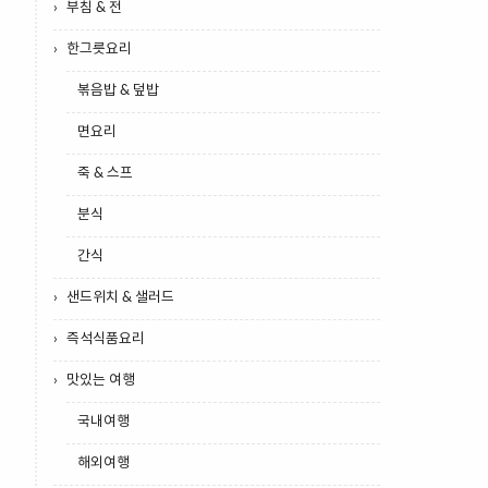
부침 & 전
한그릇요리
볶음밥 & 덮밥
면요리
죽 & 스프
분식
간식
샌드위치 & 샐러드
즉석식품요리
맛있는 여행
국내여행
해외여행