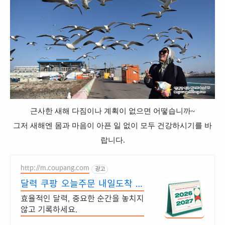
근사한 새해 다짐이나 계획이 없으면 어떻습니까~
그저 새해엔 몸과 마음이 아픈 일 없이 모두 건강하시기를 바
랍니다.
http://m.coupang.com
광고
달력 쿠팡 오늘주문 내일도착 로
켓배송
효율적인 달력, 중요한 순간을 놓치지
않고 기록하세요.