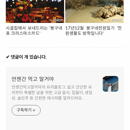
시골집에서 보내드리는 '봉구네
17년12월 봉구네전원일기 '전
표 크리스마스카드'
원생활도 방학입니다'
✔ 댓글이 개 있습니다.
언젠간 먹고 말거야
언젠간먹고말거야의 요리블로그. 쉽고 간단한 요
리부터 특별한 날을 위한 고급 음식, 집들이, 생일
상, 술안주 등 간편한 레시피를 알려드려요.
구독하기