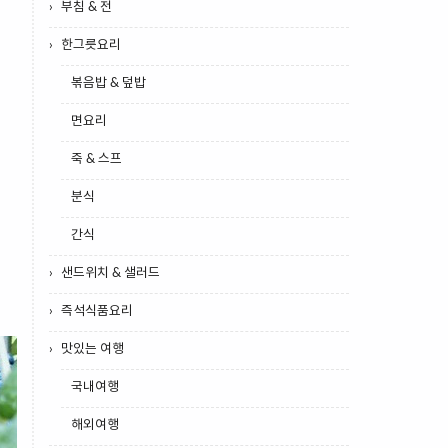
부침 & 전
한그릇요리
볶음밥 & 덮밥
면요리
죽 & 스프
분식
간식
샌드위치 & 샐러드
즉석식품요리
맛있는 여행
국내여행
해외여행