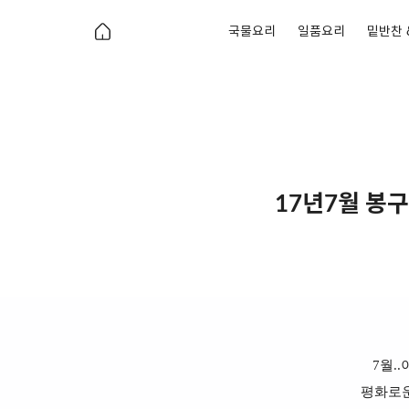
국물요리
일품요리
밑반찬 
17년7월 봉구
7월.
평화로운