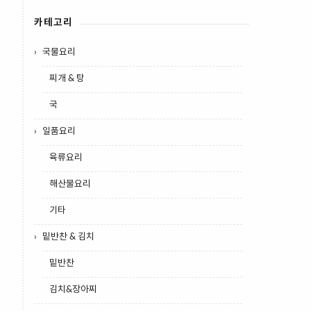
카테고리
국물요리
찌개 & 탕
국
일품요리
육류요리
해산물요리
기타
밑반찬 & 김치
밑반찬
김치&장아찌