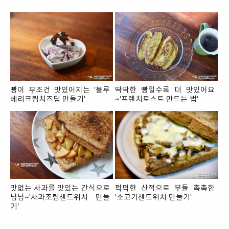
빵이 무조건 맛있어지는 '블루
딱딱한 빵일수록 더 맛있어요
베리크림치즈딥 만들기'
~'프렌치토스트 만드는 법'
맛없는 사과를 맛있는 간식으로
퍽퍽한 산적으로 부들 촉촉한
냠냠~'사과조림샌드위치 만들
'소고기샌드위치 만들기'
기'