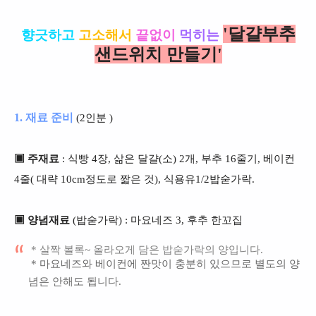
'달걀부추
향긋하고
고소해서
끝없이
먹히는
샌드위치 만들기'
1. 재료 준비
(2인분 )
▣ 주재료
: 식빵 4장, 삶은 달걀(소) 2개, 부추 16줄기, 베이컨
4줄( 대략 10cm정도로 짧은 것), 식용유1/2밥숟가락.
▣ 양념재료
(밥숟가락) : 마요네즈 3, 후추 한꼬집
* 살짝 볼록~ 올라오게 담은 밥숟가락의 양입니다.
* 마요네즈와 베이컨에 짠맛이 충분히 있으므로 별도의 양
념은 안해도 됩니다.