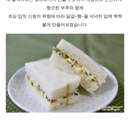
향긋한 부추와 함께
초딩 입맛 신랑의 취향에 따라 달걀~햄~을 넉넉히 입에 짝짝
붙게 만들어보겠습니다.