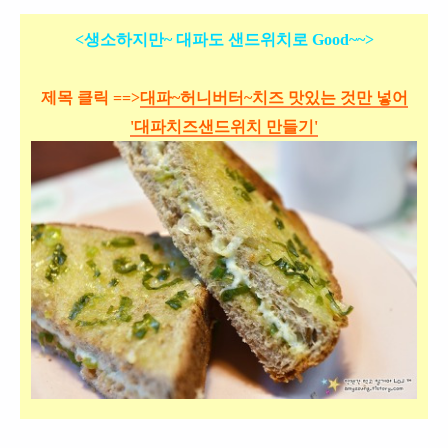
<생소하지만~ 대파도 샌드위치로 Good~~>
제목 클릭 ==>
대파~허니버터~치즈 맛있는 것만 넣어
'대파치즈샌드위치 만들기'