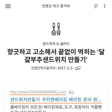
언젠간 먹고 말거야
샌드위치 & 샐러드
향긋하고 고소해서 끝없이 먹히는 '달
걀부추샌드위치 만들기'
언젠간먹고말거야
·
2017. 2. 2
·
http://www.COOKIENBAKING.co.kr
광고
샌드위치만들기 쿠키앤베이킹 베이킹 준비 원스
톱으로 끝!
홈베이킹의 모든것! 베이킹재료, 도구, 포장까지 거품뺀