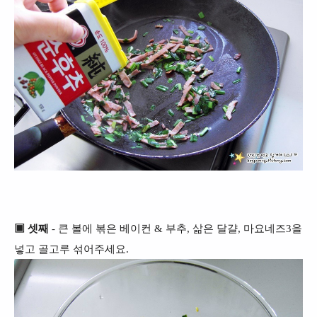
▣ 셋째
- 큰 볼에 볶은 베이컨 & 부추, 삶은 달걀, 마요네즈3을
넣고 골고루 섞어주세요.