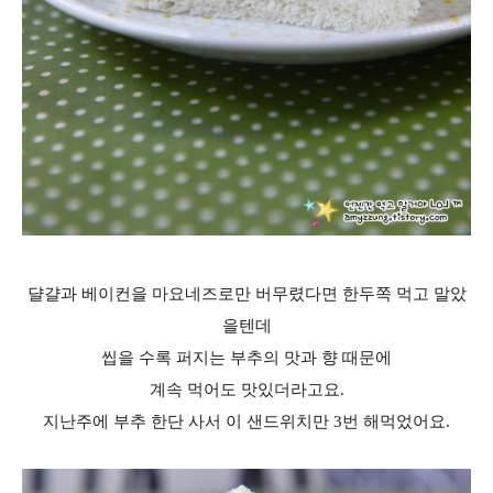
댤걀과 베이컨을 마요네즈로만 버무렸다면 한두쪽 먹고 말았
을텐데
씹을 수록 퍼지는 부추의 맛과 향 때문에
계속 먹어도 맛있더라고요.
지난주에 부추 한단 사서 이 샌드위치만 3번 해먹었어요.