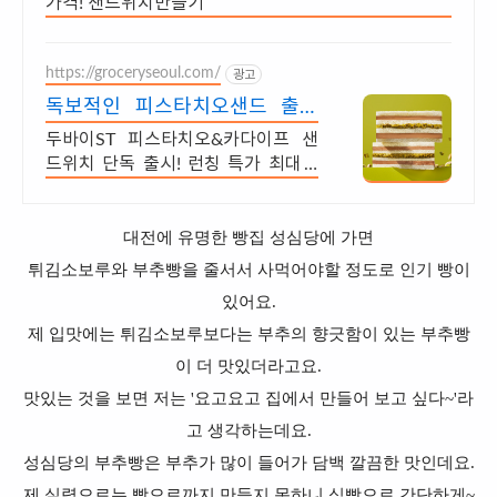
가격! 샌드위치만들기
https://groceryseoul.com/
광고
독보적인 피스타치오샌드 출시
꽉 찬 내용물로 포만감 최고
두바이ST 피스타치오&카다이프 샌
드위치 단독 출시! 런칭 특가 최대 4
3% 할인
대전에 유명한 빵집 성심당에 가면
튀김소보루와 부추빵을 줄서서 사먹어야할 정도로 인기 빵이
있어요.
제 입맛에는 튀김소보루보다는 부추의 향긋함이 있는 부추빵
이 더 맛있더라고요.
맛있는 것을 보면 저는 '요고요고 집에서 만들어 보고 싶다~'라
고 생각하는데요.
성심당의 부추빵은 부추가 많이 들어가 담백 깔끔한 맛인데요.
제 실력으로는 빵으로까지 만들지 못하니 식빵으로 간단하게~