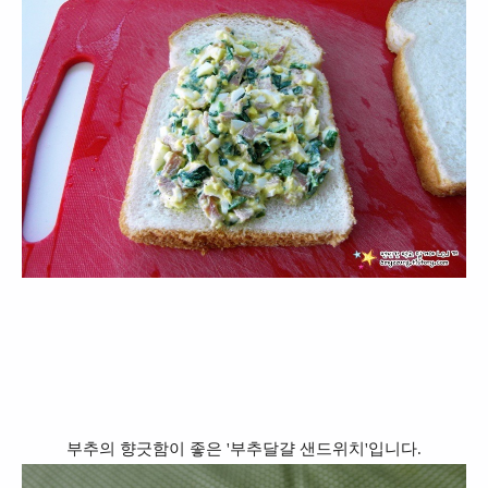
부추의 향긋함이 좋은 '부추달걀 샌드위치'입니다.