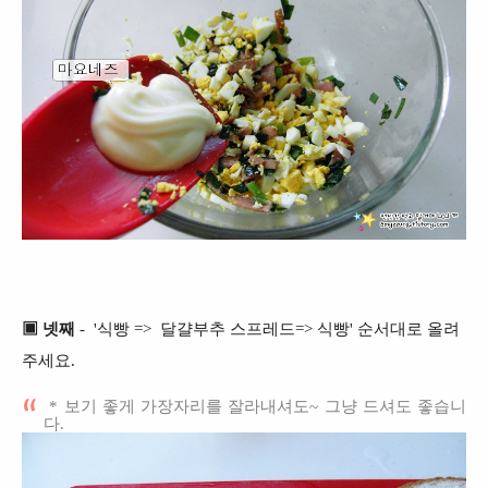
▣ 넷째
- '식빵 => 달걀부추 스프레드=> 식빵' 순서대로 올려
주세요.
* 보기 좋게 가장자리를 잘라내셔도~ 그냥 드셔도 좋습니
다.