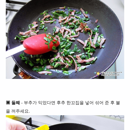
▣ 둘째
- 부추가 익었다면 후추 한꼬집을 넣어 섞어 준 후 불
을 꺼주세요.