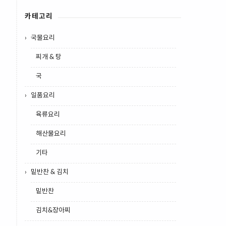
카테고리
국물요리
찌개 & 탕
국
일품요리
육류요리
해산물요리
기타
밑반찬 & 김치
밑반찬
김치&장아찌