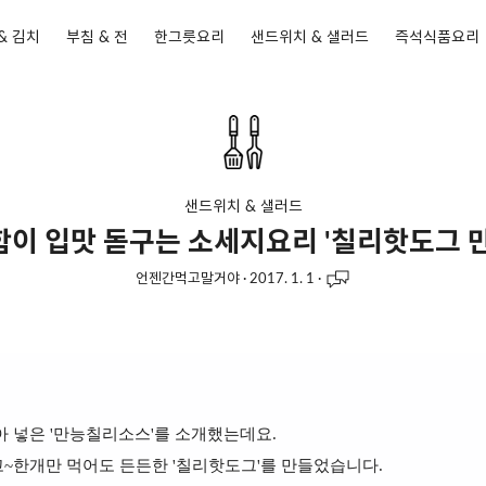
& 김치
부침 & 전
한그릇요리
샌드위치 & 샐러드
즉석식품요리
샌드위치 & 샐러드
이 입맛 돋구는 소세지요리 '칠리핫도그 
언젠간먹고말거야
·
2017. 1. 1
·
아 넣은 '만능칠리소스'를 소개했는데요.
~한개만 먹어도 든든한 '칠리핫도그'를 만들었습니다.