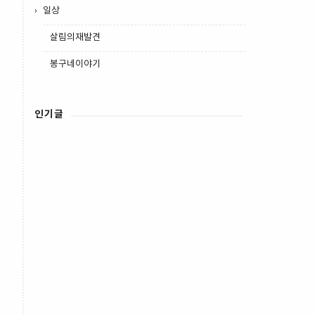
일상
살림의재발견
봉구네이야기
인기글