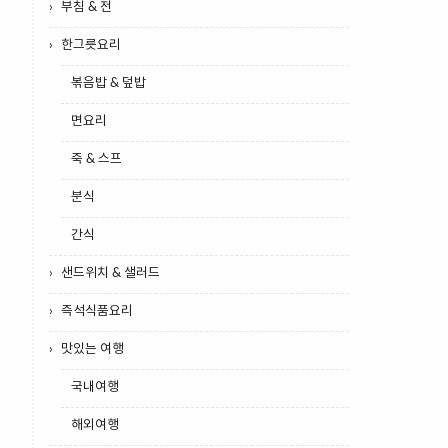
부침 & 전
한그릇요리
볶음밥 & 덮밥
면요리
죽 & 스프
분식
간식
샌드위치 & 샐러드
즉석식품요리
맛있는 여행
국내여행
해외여행