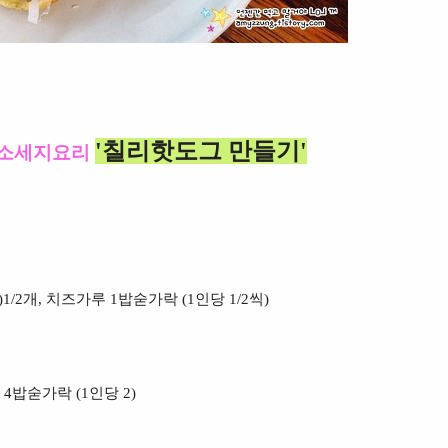
'칠리핫도그 만들기'
소세지요리
1/2개, 치즈가루 1밥숟가락 (1인당 1/2씩)
 4밥숟가락 (1인당 2)