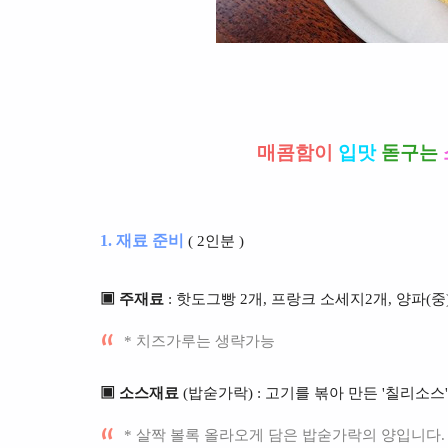
매콤함이
입맛
돋구는
1. 재료 준비
( 2인분 )
▣ 주재료
: 핫도그빵 2개, 프랑크 소세지2개, 양파(중)
* 치즈가루는 생략가능
▣ 소스재료
(밥숟가락) : 고기를 볶아 만든 '칠리소스'
* 살짝 볼록 올라오게 담은 밥숟가락의 양입니다.