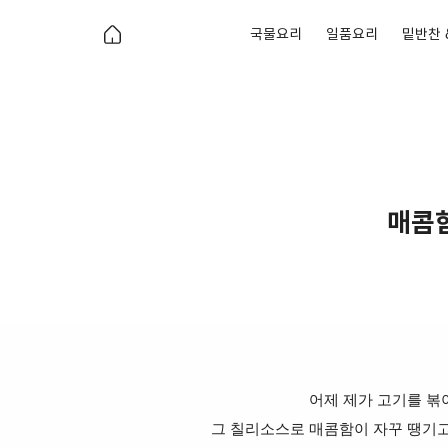
국물요리
일품요리
밑반찬 
매콤함
어제 제가 고기를 볶
그 칠리소스로 매콤함이 자꾸 땡기고