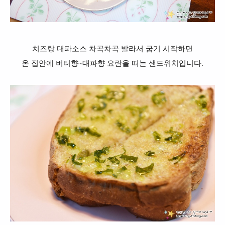
치즈랑 대파소스 차곡차곡 발라서 굽기 시작하면
온 집안에 버터향~대파향 요란을 떠는 샌드위치입니다.