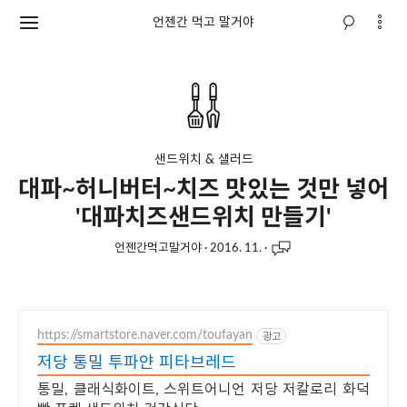
언젠간 먹고 말거야
샌드위치 & 샐러드
대파~허니버터~치즈 맛있는 것만 넣어
'대파치즈샌드위치 만들기'
언젠간먹고말거야
·
2016. 11.
·
https://smartstore.naver.com/toufayan
광고
저당 통밀 투파얀 피타브레드
통밀, 클래식화이트, 스위트어니언 저당 저칼로리 화덕