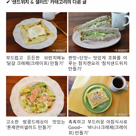
✔ '샌드위치 & 샐러드' 카테고리의 다른 글
부드럽고 든든한 브런치메뉴
짠맛~단맛~ 맛있게 조화를 이
'달걀 크레페(크레이프) 만들기'
루는 참치캔요리 '참치샌드위치
만들기'
고소한 땅콩드레싱이 맛있는
촉촉하고 부드러운 아침식사로
'훈제연어샐러드 만들기'
Good~ '바나나크레페(크레이
프) 만들기'