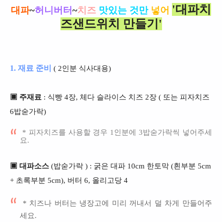
'대파치
대파
~
허니버터
~
치즈
맛있는
것만
넣어
즈샌드위치 만들기'
1. 재료 준비
( 2인분 식사대용)
▣ 주재료
: 식빵 4장, 체다 슬라이스 치즈 2장 ( 또는 피자치즈
6밥숟가락)
* 피자치즈를 사용할 경우 1인분에 3밥숟가락씩 넣어주세
요.
▣ 대파소스
(밥숟가락 ) : 굵은 대파 10cm 한토막 (흰부분 5cm
+ 초록부분 5cm), 버터 6, 올리고당 4
* 치즈나 버터는 냉장고에 미리 꺼내서 덜 차게 만들어주
세요.