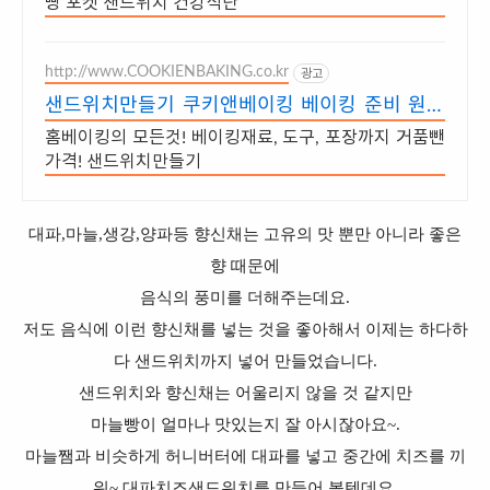
빵 포켓 샌드위치 건강식단
http://www.COOKIENBAKING.co.kr
광고
샌드위치만들기 쿠키앤베이킹 베이킹 준비 원스
톱으로 끝!
홈베이킹의 모든것! 베이킹재료, 도구, 포장까지 거품뺀
가격! 샌드위치만들기
대파,마늘,생강,양파등 향신채는 고유의 맛 뿐만 아니라 좋은
향 때문에
음식의 풍미를 더해주는데요.
저도 음식에 이런 향신채를 넣는 것을 좋아해서 이제는 하다하
다 샌드위치까지 넣어 만들었습니다.
샌드위치와 향신채는 어울리지 않을 것 같지만
마늘빵이 얼마나 맛있는지 잘 아시잖아요~.
마늘쨈과 비슷하게 허니버터에 대파를 넣고 중간에 치즈를 끼
워~ 대파치즈샌드위치를 만들어 볼텐데요.