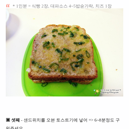
* 1인분 = 식빵 2장, 대파소스 4~5밥숟가락, 치즈 1장
▣ 셋째
- 샌드위치를 오븐 토스트기에 넣어 => 6~8분정도 구
워주세요.