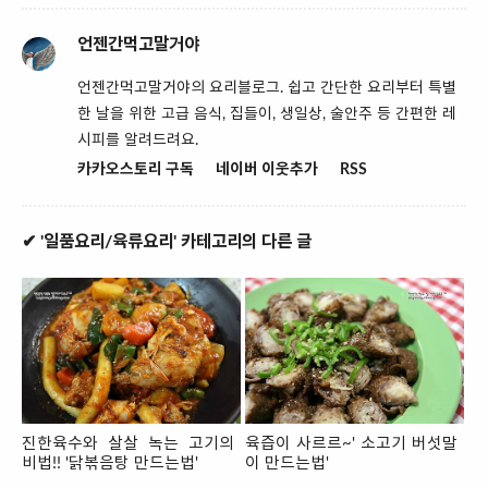
언젠간먹고말거야
언젠간먹고말거야의 요리블로그. 쉽고 간단한 요리부터 특별
한 날을 위한 고급 음식, 집들이, 생일상, 술안주 등 간편한 레
시피를 알려드려요.
카카오스토리 구독
네이버 이웃추가
RSS
✔ '일품요리/육류요리' 카테고리의 다른 글
진한육수와 살살 녹는 고기의
육즙이 사르르~' 소고기 버섯말
비법!! '닭볶음탕 만드는법'
이 만드는법'