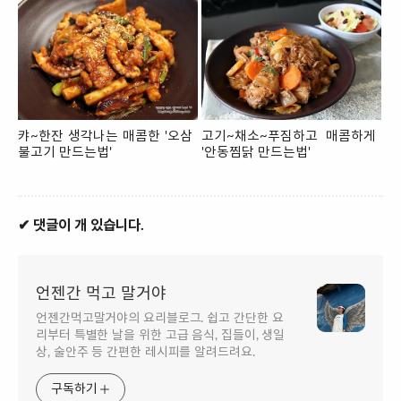
캬~한잔 생각나는 매콤한 '오삼
고기~채소~푸짐하고 매콤하게
불고기 만드는법'
'안동찜닭 만드는법'
✔ 댓글이 개 있습니다.
언젠간 먹고 말거야
언젠간먹고말거야의 요리블로그. 쉽고 간단한 요
리부터 특별한 날을 위한 고급 음식, 집들이, 생일
상, 술안주 등 간편한 레시피를 알려드려요.
구독하기