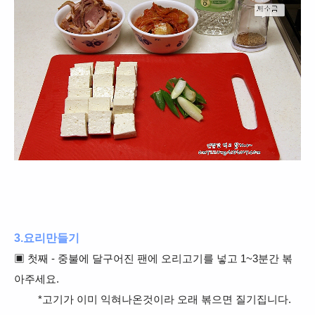
3.요리만들기
▣
첫째 - 중불에 달구어진 팬에 오리
고기를 넣고 1~3분간 볶
아주세요.
*고기
가 이미 익혀나온것이라 오래 볶으면 질기집니다.