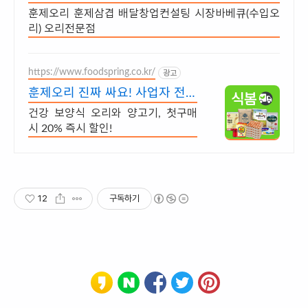
훈제오리 훈제삼겹 배달창업컨설팅 시장바베큐(수입오
리) 오리전문점
https://www.foodspring.co.kr/
광고
훈제오리 진짜 싸요! 사업자 전용
특가
건강 보양식 오리와 양고기, 첫구매
시 20% 즉시 할인!
12
구독하기