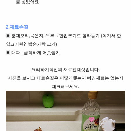
금 넣었어요.
2.재료손질
▣ 훈제오리,묵은지, 두부
: 한입크기로 잘라놓기 (여기서
한
입크기란?
밥숟가락
크기)
▣ 대파 : 큼직하게 어슷썰기
요리하기직전의 재료전체샷입니다.
사진을 보시고 재료손질은 어떻게했는지 빠진재료는 없는지
체크해보세요.