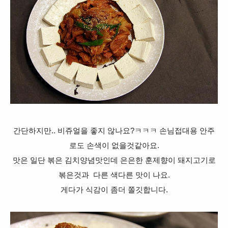
간단하지만.. 비쥬얼을 좋지 않나요?ㅋㅋㅋ
손님접대용 안주
로도 손색이 없을것같아요.
맛은 일단 볶은 김치양념맛인데 은은한 훈제향이 돼지고기로
볶은것과 다른 색다른 맛이 나요.
게다가 식감이 좀더 쫄깃합니다.