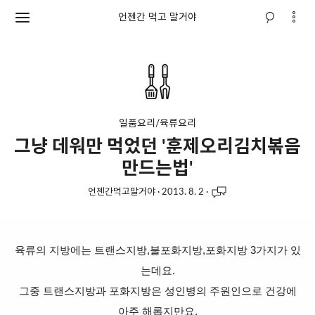
언젠간 먹고 말거야
일품요리/육류요리
그냥 데워만 먹었던 '훈제오리김치볶음
만드는법'
언젠간먹고말거야
·
2013. 8. 2
·
육류의 지방에는 트랜스지방,불포화지방,포화지방 3가지가 있
는데요.
그중 트랜스지방과 포화지방은 성인병의 주원인으로 건강에
아주 해롭지만요.