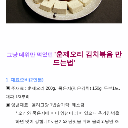
'훈제오리 김치볶음 만
그냥 데워만 먹었던
드는법'
1. 재료준비(2인분)
▣
주재료 : 훈제오리 200g, 묵은지(익은김치) 150g, 두부1모,
대파 1/3뿌리
▣ 양념재료 : 올리고당 1밥숟가락, 깨소금
* 오리와 묵은지
에
이미 양념이 되어 있으니 추가양념을
하면 맛이 강합니다
. 윤기와 단맛을 위해 올리고당만 조