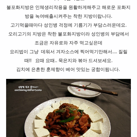
불포화지방은 인체생리작용을 원활하게해주고 해로운 포화지
방을 녹여배출시켜주는 착한 지방이랍니다.
고기먹을때마다 성인병 걱정에 기름기가 부담스러운데요.
오리고기의 지방은 착한 불포화지방이라 성인병의 부담에서
조금은 자유로와 자주 먹고싶은데
요리법이 그냥 데워서 겨자소스에 찍어먹기만해서.... 질릴
때!! 요때 요때.. 묵은지와 볶아 드셔보세요.
김치에 은흔한 훈제향이 베어 맛있는 궁합이됩니다.