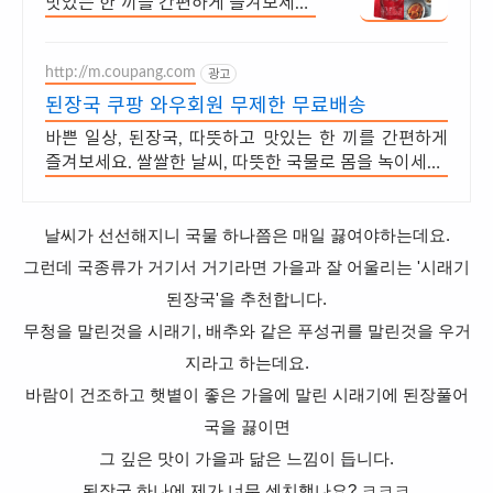
맛있는 한 끼를 간편하게 즐겨보세요.
쌀쌀한 날씨, 따뜻한 국물로 몸을 녹
이세요. 와우회원은 30일 무료반품!
http://m.coupang.com
광고
된장국 쿠팡 와우회원 무제한 무료배송
바쁜 일상, 된장국, 따뜻하고 맛있는 한 끼를 간편하게
즐겨보세요. 쌀쌀한 날씨, 따뜻한 국물로 몸을 녹이세요.
와우회원은 30일 무료반품!
날씨가 선선해지니 국물 하나쯤은 매일 끓여야하는데요.
그런데 국종류가 거기서 거기라면 가을과 잘 어울리는 '시래기
된장국'을 추천합니다.
무청을 말린것을 시래기, 배추와 같은 푸성귀를 말린것을 우거
지라고 하는데요.
바람이 건조하고 햇볕이 좋은 가을에 말린 시래기에 된장풀어
국을 끓이면
그 깊은 맛이 가을과 닮은 느낌이 듭니다.
된장
국 하나에 제가 너무 센치했나요? ㅋㅋㅋ