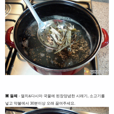
▣ 둘째
- 멸치&다시마 국물에 된장양념한 시래기, 소고기를
넣고 약불에서
30분이상
오래 끓여주세요.