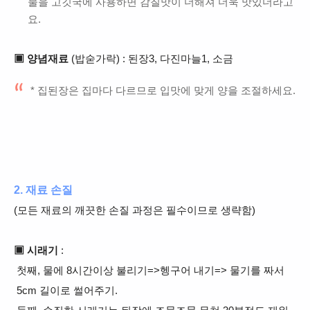
물을 고깃국에 사용하면 감칠맛이 더해져 더욱
맛있더라고
요.
▣ 양념재료
(밥숟가락) : 된장3, 다진마늘1, 소금
* 집된장은 집마다 다르므로 입맛에 맞게 양을 조절하세요.
2. 재료 손질
(모든 재료의 깨끗한 손질 과정은 필수이므로 생략함)
▣ 시래기
:
첫째,
물에 8시간이상
불리기=>헹구어 내기=> 물기를 짜서
5cm 길이로 썰어주기.