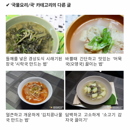
✔ '국물요리/국' 카테고리의 다른 글
들깨를 넣은 경상도식 시래기된
바쁠때 간단하고 맛있는 '어묵
장국 '시락국 만드는 법'
국(오뎅국) 끓이는 법'
얼큰하고 개운하게 '김치콩나물
담백하고 고소하게 '소고기 감
국 만드는 법'
자국 끓이기'