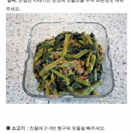
둘째, 손질한 시래기는 된장에 조물조물 무쳐 30분정도 재워
주세요.
▣ 소고기
: 찬물에 2~3번 헹구워 핏물을 빼주세요.