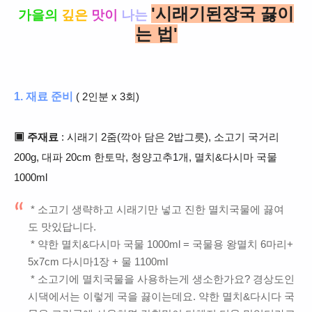
'시래기된장국 끓이
가을의
깊은
맛이
나
는
는 법'
1. 재료 준비
( 2인분 x 3회)
▣ 주재료
: 시래기 2
줌(깍아 담은 2밥그릇),
소고기 국거리
200g, 대파 20cm 한토막, 청양고추1개, 멸치&다시마 국물
1000ml
* 소고기 생략하고 시래기만 넣고 진한 멸치국물에 끓여
도 맛있답니다.
* 약한 멸치&다시마 국물 1000ml = 국물용 왕멸치 6마리+
5x7cm 다시마1장 + 물 1100ml
* 소고기에 멸치국물을 사용하는게 생소한가요? 경상도인
시댁에서는 이렇게 국을 끓이는데요. 약한 멸치&다시다 국