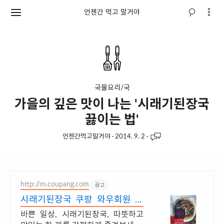
언젠간 먹고 말거야
국물요리/국
가을의 깊은 맛이 나는 '시래기된장국
끓이는 법'
언젠간먹고말거야
·
2014. 9. 2
·
http://m.coupang.com
광고
시래기된장국 쿠팡 와우회원 무
제한 무료배송
바쁜 일상, 시래기된장국, 따뜻하고