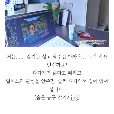
저는...... 갖기는 싫고 남주긴 아까운... 그런 집사
인걸까요?
다가가면 싫다고 때리고
일하느라 관심을 안주면 슬쩍 다가와서 곁에 있어
줍니다.
(숨은 봉구 찾기2.jpg)