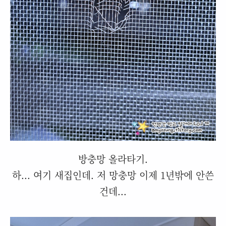
방충망 올라타기.
하... 여기 새집인데. 저 망충망 이제 1년밖에 안쓴
건데...