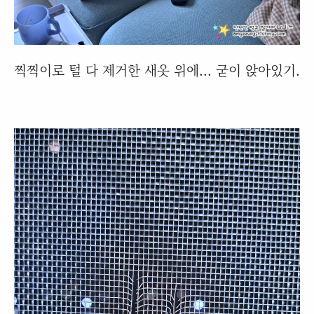
찍찍이로 털 다 제거한 새옷 위에... 굳이 앉아있기.