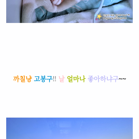
까칠냥
고봉구
!!
날
얼마나
좋아하냐구
~~