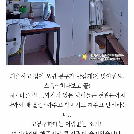
외출하고 집에 오면 봉구가 반갑게(?) 맞아줘요.
스윽~ 쳐다보고 끝!
뭐~ 다른 집 ...싸가지 있는 냥이들은 현관문까지
나와서 배 훌렁~까주고 박치기도 해주고 난리라는
데..
고봉구한테는 어림없는 소리!!
여기까지만 해주지만 큰 사랑이 숨어있습니다.