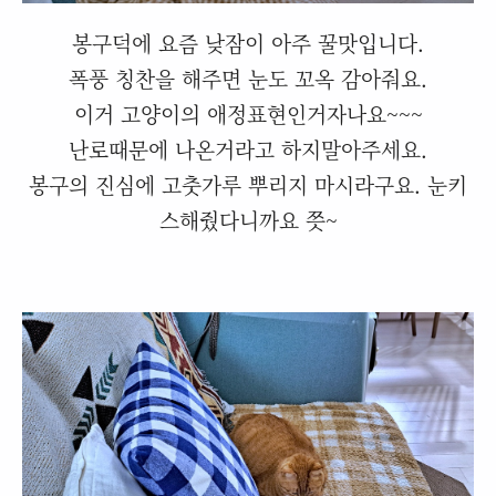
봉구덕에 요즘 낮잠이 아주 꿀맛입니다.
폭풍 칭찬을 해주면 눈도 꼬옥 감아줘요.
이거 고양이의 애정표현인거자나요~~~
난로때문에 나온거라고 하지말아주세요.
봉구의 진심에 고춧가루 뿌리지 마시라구요. 눈키
스해줬다니까요 쯧~