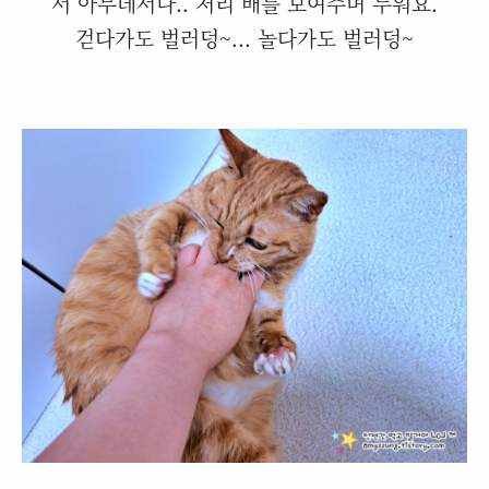
서 아무데서나.. 저리 배를 보여주며 누워요.
걷다가도 벌러덩~... 놀다가도 벌러덩~