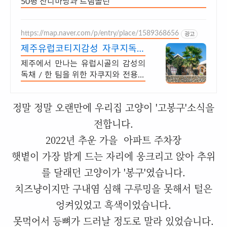
50평 잔디마당과 트램폴린
https://map.naver.com/p/entry/place/1589368656
광고
제주유럽코티지감성 자쿠지독채
프라이빗 제주여행, 유럽감성
제주에서 만나는 유럽시골의 감성의
독채 / 한 팀을 위한 자쿠지와 전용온
실바베큐 모두 다른 다양한 유럽 감성
의 제주독채에서 즐기는 프라이빗 자
정말 정말 오랜만에 우리집 고양이 '고봉구'소식을
쿠지와 전용온실바베큐
전합니다.
2022년 추운 가을 아파트 주차장
햇볕이 가장 밝게 드는 자리에 웅크리고 앉아 추위
를 달래던 고양이가 '봉구'였습니다.
치즈냥이지만 구내염 심해 구루밍을 못해서 털은
엉켜있었고 흑색이었습니다.
못먹어서 등뼈가 드러날 정도로 말라 있었습니다.