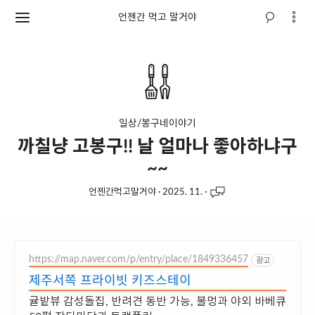
언젠간 먹고 말거야
일상/봉구네이야기
까칠냥 고봉구!! 날 얼마나 좋아하냐구
~~
언젠간먹고말거야
·
2025. 11.
·
https://map.naver.com/p/entry/place/1849336457
광고
제주서쪽 프라이빗 키즈스테이
귤밭뷰 감성돌집, 반려견 동반 가능, 불멍과 야외 바베큐