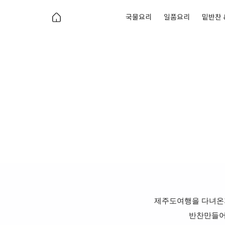
국물요리
일품요리
밑반찬 
제주도여행을 다녀온
반찬만들어