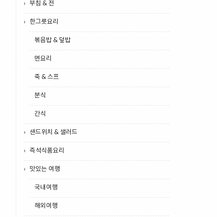
부침 & 전
한그릇요리
볶음밥 & 덮밥
면요리
죽 & 스프
분식
간식
샌드위치 & 샐러드
즉석식품요리
맛있는 여행
국내여행
해외여행