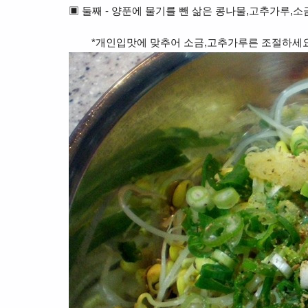
▣
둘째 -
양푼에
물기를 뺀 삶은 콩나물,고추가루,소
*개인입맛에 맞추어 소금,고추가루른 조절하세요