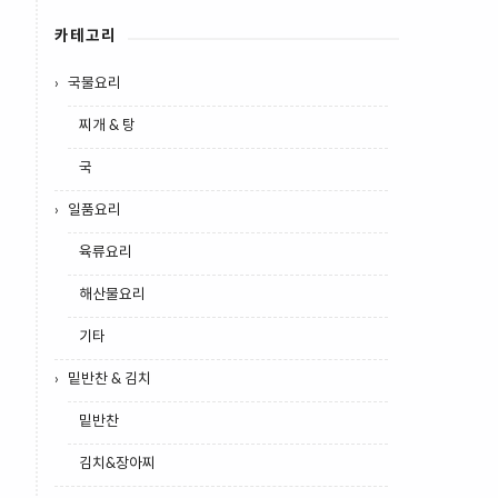
카테고리
국물요리
찌개 & 탕
국
일품요리
육류요리
해산물요리
기타
밑반찬 & 김치
밑반찬
김치&장아찌