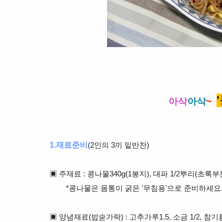
아삭
아삭
~
1.재료준비
(2인의 3끼 밑반찬)
▣
주재료 : 콩나물340g(1봉지), 대파 1/2뿌리(초록부
*콩나물은 몸통이 굵은 '무침용'으로 준비하세요
▣ 양념재료(밥숟가락) : 고추가루1.5, 소금 1/2, 참기름