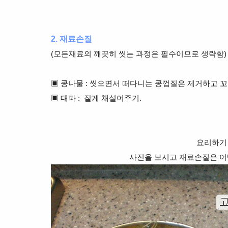
2. 재료손질
(모든재료의 깨끗히 씻는 과정은 필수이므로 생략함)
▣ 콩나물 : 씻으면서 떠다니는 콩껍질은 제거하고 
▣ 대파 : 잘게 채설어주기.
요리하기
사진을 보시고 재료손질은 어