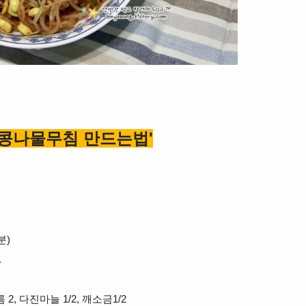
'콩나물무침 만드는법'
분)
.
 2, 다진마늘 1/2, 깨소금1/2