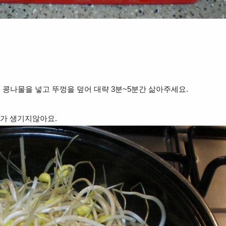
후 콩나물을 넣고
뚜껑을 덮어 대략 3분~5분
간 삶아주세요.
내가 생기지않아요
.