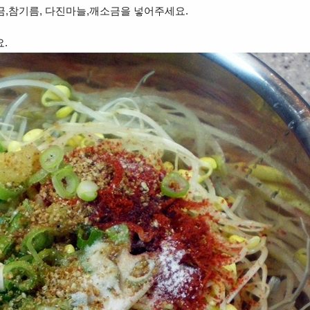
금,참기름, 다진마늘,깨소금을 넣어주세요.
.