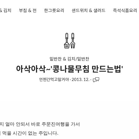
& 김치
부침 & 전
한그릇요리
샌드위치 & 샐러드
즉석식품요리
밑반찬 & 김치/밑반찬
아삭아삭~'콩나물무침 만드는법'
언젠간먹고말거야
·
2013. 12.
·
지 얼마 안되서 바로 주문진여행을 가서
 먹을 시간이 없는 주입니다.