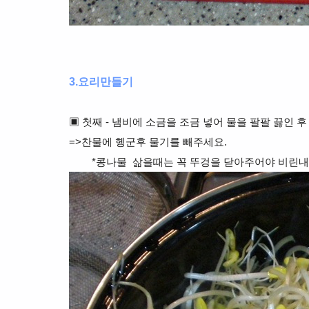
3.요리만들기
▣
첫째 - 냄비에 소금을 조금
넣어 물을 팔팔 끓인 
=>찬물에 헹군후 물기를 빼주세요.
*콩나물 삶을때는 꼭 뚜겅을 닫아주어야 비린