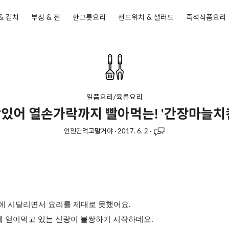
& 김치
부침 & 전
한그릇요리
샌드위치 & 샐러드
즉석식품요리
일품요리/육류요리
있어 열손가락까지 빨아먹는! '간장마늘치
언젠간먹고말거야
·
2017. 6. 2
·
에 시달리면서 요리를 제대로 못했어요.
게 얻어먹고 있는 신랑이 불쌍하기 시작하데요.