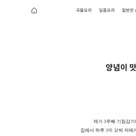
국물요리
일품요리
밑반찬 
양념이 맛
제가 3주째 기침감기
집에서 하루 3끼 꼬박 저에