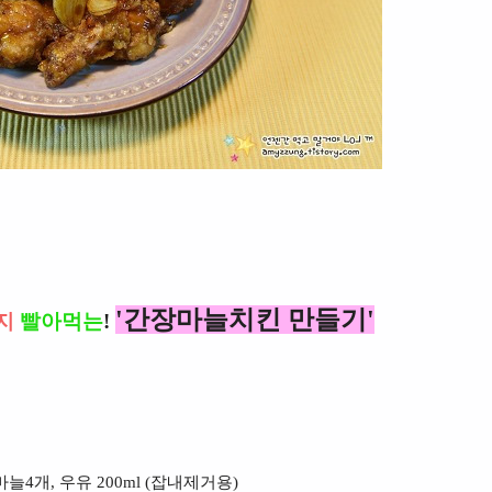
'간장마늘치킨 만들기'
지
빨아먹는
!
 통마늘4개, 우유 200ml (잡내제거용)