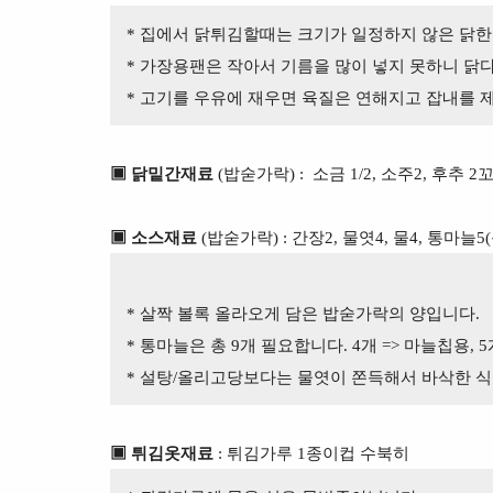
* 집에서 닭튀김할때는 크기가 일정하지 않은 닭한마
* 가장용팬은 작아서 기름을 많이 넣지 못하니 닭다
* 고기를 우유에 재우면 육질은 연해지고 잡내를 
▣ 닭밑간재료
(밥숟가락) : 소금 1/2, 소주2, 후추 2
▣ 소스재료
(밥숟가락) : 간장2, 물엿4, 물4, 통마늘5
* 살짝 볼록 올라오게 담은 밥숟가락의 양입니다.
* 통마늘은 총 9개 필요합니다. 4개 => 마늘칩용, 
* 설탕/올리고당보다는 물엿이 쫀득해서 바삭한 식
▣ 튀김옷재료
: 튀김가루 1종이컵 수북히