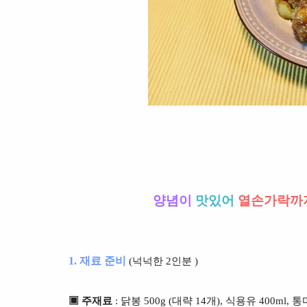
양념이
맛있어
열손가락까
1. 재료 준비
(넉넉한 2인분 )
▣ 주재료
: 닭봉 500g (대략 14개), 식용유 400ml,