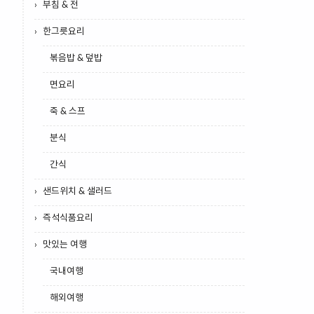
부침 & 전
한그릇요리
볶음밥 & 덮밥
면요리
죽 & 스프
분식
간식
샌드위치 & 샐러드
즉석식품요리
맛있는 여행
국내여행
해외여행