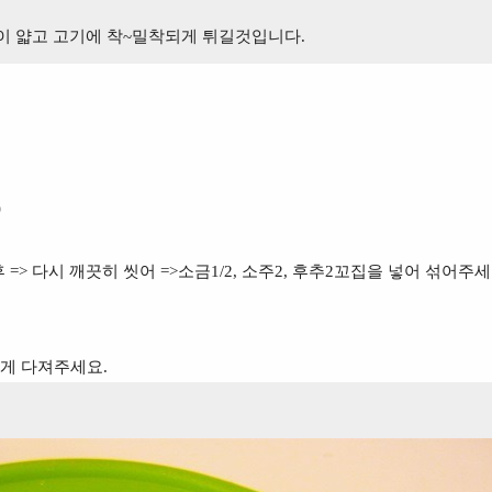
이 얇고 고기에 착~밀착되게 튀길것입니다.
)
 => 다시 깨끗히 씻어 =>소금1/2, 소주2, 후추2꼬집을 넣어 섞어주세
굵게 다져주세요.