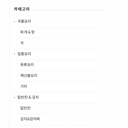
카테고리
국물요리
찌개 & 탕
국
일품요리
육류요리
해산물요리
기타
밑반찬 & 김치
밑반찬
김치&장아찌