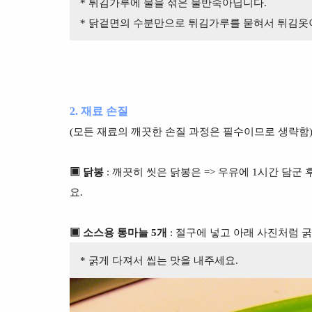
* 튀김가루에 물을 섞은 물반죽아닙니다.
* 닭겉면의 수분만으로 튀김가루를 묻혀서 튀김옷
2. 재료 손질
(모든 재료의 깨끗한 손질 과정은 필수이므로 생략함
▣ 닭봉
: 깨끗히 씻은 닭봉은 => 우유에 1시간 담군 후
요.
▣ 소스용 통마늘 5개
: 절구에 넣고 아래 사진처럼 
* 굵게 다져서 씹는 맛을 내주세요.