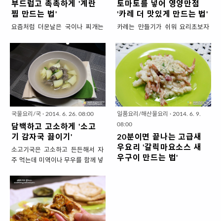
부드럽고 촉촉하게 '계란
토마토를 넣어 영양만점
찜 만드는 법'
'카레 더 맛있게 만드는 법'
요즘처럼 더운날은 국이나 찌개는
카레는 만들기가 쉬워 요리초보자
만들기도 먹기도 더워 안끓이게 되
나 남자들도 쉽게~ 자주~ 만드는 요
는데요. 그래도 뭔가 촉촉한 것을 상
리인데요. 평범한 카레에 색다르게
에 올리고 싶을때는 재료!요리법!
토마토,사과를 넣어 맛 뿐만 아니라
간단한 '계란찜'을 만듭니다. 그런데
영양도 좋은 요리법을 소개하겠습
이게 은근 만들기 어려운거 아세요?
니다. 제 요리를 잘 보시면 토마토를
불조절을 잘 해야 바닥이 안타고 부
자주 요리에 사용하곤 하는데요. 토
드럽게 잘 만들어지는데요. 훌륭한
마토는 타임지가 선정한 세계 10대
작품수준까지는 아니더라도 맛은
슈퍼푸드로 영양도 많고 천연MSG
국물요리/국
·
2014. 6. 26. 08:00
일품요리/해산물요리
·
2014. 6. 9.
부드럽고 촉촉하게 만든 저의 계란
를 많이 포함하고 있어 요리에 감칠
08:00
담백하고 고소하게 '소고
찜 소개해보겠습니다. 부드럽고 촉
맛을 더해줘 자주 사용합니다. 자~
기 감자국 끓이기'
20분이면 끝나는 고급새
촉하게 '계란찜 만드는 법' 1. 재료
요리 시작! 토마토를 넣어 영양만점
우요리 '갈릭마요소스 새
소고기국은 고소하고 든든해서 자
준비 (2인분) ▣ 주재료 : 달걀(소) 3
'카레 더 맛있게 만드는 법' 1. 재료
우구이 만드는 법'
주 먹는데 미역이나 무우를 함께 넣
개, 물 1종이컵, 대파 5cm 한토막 *
준비 (2인분 X 3일) ▣ 주재료 : 돼지
는 법 밖에 없지 않나요? 또 한가지
냉동실 저편에~ 명절때 쓰다남은
댤걀과 물의 비율은 1:1로 해주세
고기등심 250g, 감자(소) 2개, 양파
추가한다면 '소고기 감자국'있습니
튀김용 새우가 덜덜 떨고 있는 위급
요. * 함께 넣는 채소는 파 이외에 당
(중)1개, 당근(중)1개, 호박1/2개,
다. 담백한 감자가 고소한 소고기국
상황 발견!! 복잡하게 요리하기는
근,버섯도 좋고 날치알도 넣으면 맛
토마토(대)1개, 사과(소)1개, 식용유
과 잘 어울리는데요. 요즘 감자 제철
귀찮고 간단한 새우요리로 '갈릭마
있어요. ▣ 양념재료 (밥숟가락) : 새
* 분말카레 중에 사과를 넣은 제품
이라 가격도~ 맛도~ 좋아 추천해드
요소스 새우구이'을 해보았습니다.
우젓 3/4, 요리술1(달걀 비린내 제
이 있는데요. 실제로 사과를 넣으면