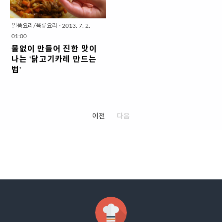
리고 싶은 요리법 입니다. 담백하고
이름이 화려해서 그렇지 손질된 새
거) * 계란찜을 맛있게 하려고 ..
상큼 달달해서 맛있어요..
고소하게 '소고기 감자국 끓이기' 1.
우만 있으면 20분만에 완성되는 요
재료 준비 (2인분 X 2회) ▣ 주재료 :
리법 간단! 재료 간단!한 요리입니
일품요리/육류요리
·
2013. 7. 2.
소고기 국거리 250g, 감자(소) 3개,
다. 그러나... 맛은 얼마나 고급스러
01:00
대파 15cm 한토막, 물 1000ml ▣
운지 ~ 신랑은 제가 대단한 요리한
물없이 만들어 진한 맛이
소고기 밑간 재료 (밥숟가락) : 국간
것처럼 먹어줘서 어깨 힘 좀 들어갔
나는 '닭고기카레 만드는
장1, 요리술1, 다진마늘 1, 후추 조
답니다. 20분이면 끝나는 고급새우
법'
금 ▣ 양념재료 : 소금 2. 재료 손질
요리 '갈릭마요 새우구이 만드는 법'
물없이 만드는 카레는 동남아나 인
(모든 재료의 깨끗한 손질 과정은 필
1. 재료 준비 ( 적은 2인분) ▣ 주재
도식으로 인도산 카레분말에는 전
수이므로 생략함) ▣ 소고기 핏물빼
료 : 손질된 새우 (소) 20마리, 식용
분(밀가루)이 들어 있지 않아 한국식
기 : 찬물에 30분정도 담궈 핏물을
유2 밥숟가락 * 냉장고 재고처리 차
보다는 물이 많이 필요없습니다. 그
이전
다음
제거해주세요. * 핏물을 제거해줘야
원에서 튀김용 작은 새우를 사용했
러나 한국식 분말은 대부분 전분(밀
끓였을 ..
는데요. 새우가 좀 더 크면 더 맛있
가루) 또는 쌀가루가 들어있어 물을
겠죠? * 식용유 대신 버터를 사용하
넣어야만해요. 게다가 인도에서는
기도 하는데 소스가 마요네즈라 버
밥하고도 같이 먹지만 '난'이라는 빵
터까지 더하면 ..
에 조금씩 얹어먹기 때문에 뻑뻑함
을 덜 느낄 수 있지만. 한국은 다른
나라보다 찰진 쌀에 전체적으로 비
벼먹으니 뻑뻑할 수 있습니다. 저도
한국식 분말로 만들어볼텐데요. 어
떤식으로 요리가 나올지 같이 해볼