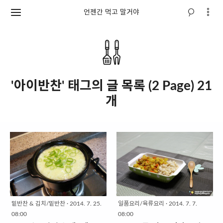
언젠간 먹고 말거야
'아이반찬' 태그의 글 목록 (2 Page) 21
개
밑반찬 & 김치/밑반찬
·
2014. 7. 25.
일품요리/육류요리
·
2014. 7. 7.
08:00
08:00