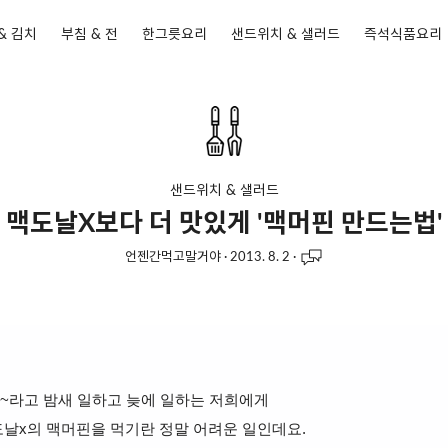
& 김치
부침 & 전
한그릇요리
샌드위치 & 샐러드
즉석식품요리
샌드위치 & 샐러드
맥도날X보다 더 맛있게 '맥머핀 만드는법'
언젠간먹고말거야
·
2013. 8. 2
·
~라고 밤새 일하고 늦에 일하는 저희에게
날x의 맥머핀을 먹기란 정말 어려운 일인데요.