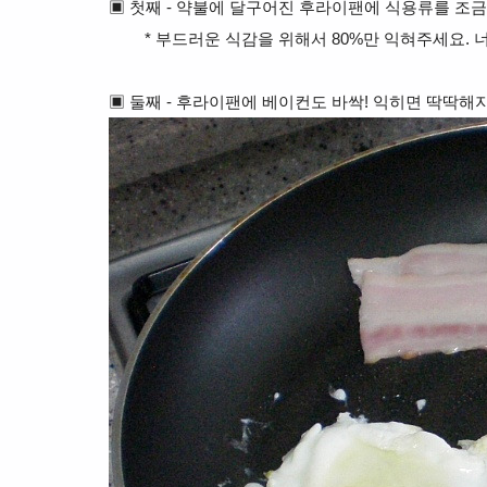
▣
첫째 - 약불에 달구어진 후라이팬에 식용류를 조금
* 부드러운 식감을 위해서 80%만 익혀주세요. 
▣ 둘째 - 후라이팬에
베이컨도 바싹! 익히면 딱딱해