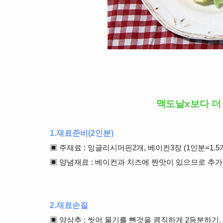
맥도날x보다 더
1.재료준비(2인분)
▣ 주재료 : 잉글리시머핀2개, 베이컨3장 (1인분=1.5
▣ 양념재료 : 베이컨과 치즈에 짠맛이 있으므로 추
2.재료손질
▣ 양상추 : 씻어 물기를 뺀것을 큼직하게 2등분하기.