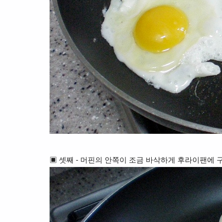
▣
셋째 - 머핀의 안쪽이 조금
바삭하게 후라이팬에