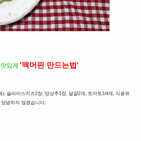
'맥머핀 만드는법'
 맛있게
개), 슬라이스치즈2장, 양상추1장, 달걀2개, 토마토1/4개, 식용유
가 양념하지 않겠습니다.