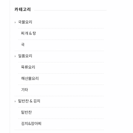
카테고리
국물요리
찌개 & 탕
국
일품요리
육류요리
해산물요리
기타
밑반찬 & 김치
밑반찬
김치&장아찌