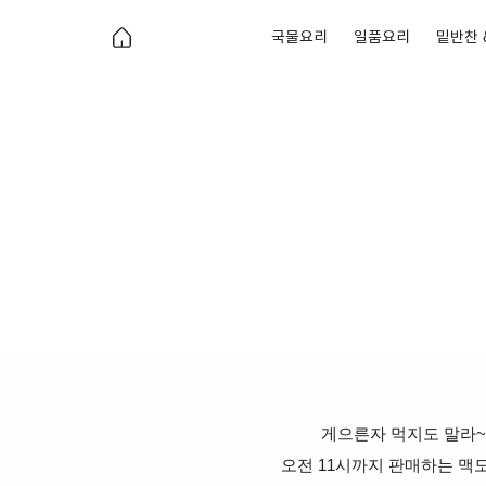
국물요리
일품요리
밑반찬 
게으른자 먹지도 말라~
오전 11시까지 판매하는
맥도