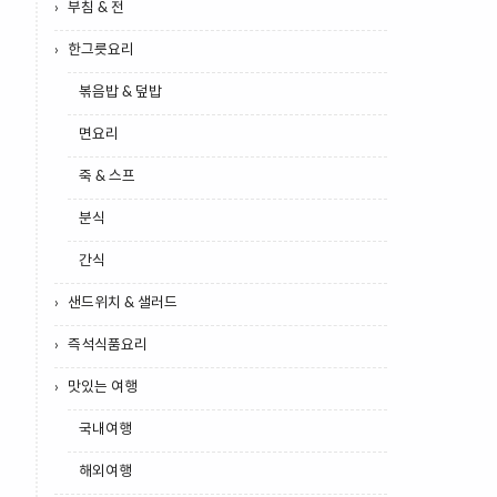
부침 & 전
한그릇요리
볶음밥 & 덮밥
면요리
죽 & 스프
분식
간식
샌드위치 & 샐러드
즉석식품요리
맛있는 여행
국내여행
해외여행