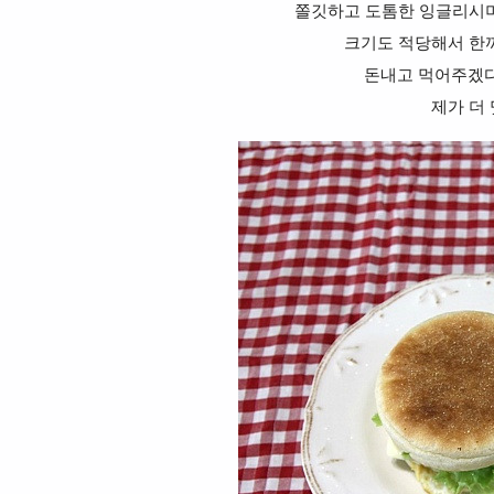
쫄깃하고 도톰한 잉글리시머
크기도 적당해서 한
돈내고 먹어주겠다
제가 더