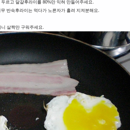
 두르고 달걀후라이를 80%만 익혀 만들어주세요.
너무
반숙후라이는 먹다가 노른자가 흘려 지져분해요.
지니 살짝만 구워주세요.