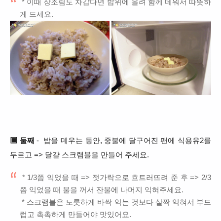
* 이때 장조림도 차갑다면 밥위에 올려 함께 데워서 따뜻하
게 드세요.
▣ 둘째
- 밥을 데우는 동안, 중불에 달구어진 팬에 식용유2를
두르고 => 달걀 스크램블을 만들어 주세요.
* 1/3쯤 익었을 때 => 젓가락으로 흐트러뜨려 준 후 => 2/3
쯤 익었을 때 불을 꺼서 잔불에 나머지 익혀주세요.
* 스크램블은 노릇하게 바싹 익는 것보다 살짝 익혀서 부드
럽고 촉촉하게 만들어야 맛있어요.