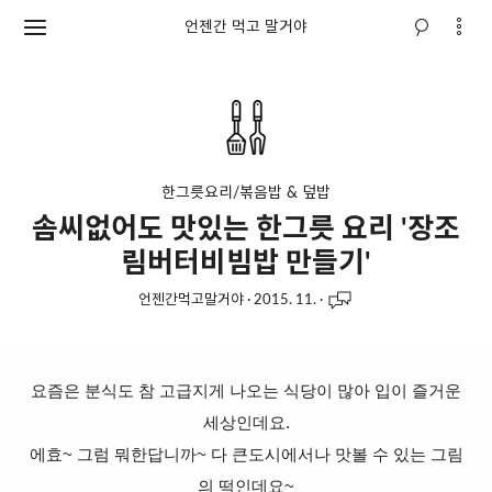
언젠간 먹고 말거야
한그릇요리/볶음밥 & 덮밥
솜씨없어도 맛있는 한그릇 요리 '장조
림버터비빔밥 만들기'
언젠간먹고말거야
·
2015. 11.
·
요즘은 분식도 참 고급지게 나오는 식당이 많아 입이 즐거운
세상인데요.
에효~ 그럼 뭐한답니까~ 다 큰도시에서나 맛볼 수 있는 그림
의 떡인데요~