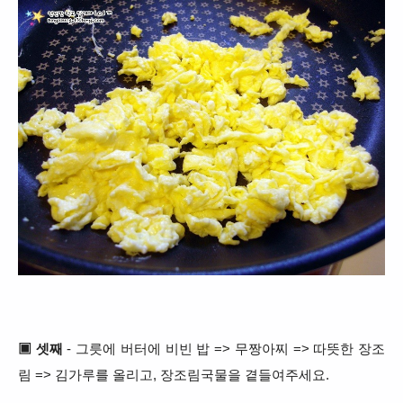
▣ 셋째
- 그릇에 버터에 비빈 밥 => 무짱아찌 => 따뜻한 장조
림 => 김가루를 올리고, 장조림국물을 곁들여주세요.