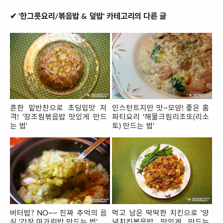
✔ '한그릇요리/볶음밥 & 덮밥' 카테고리의 다른 글
흔한 밑반찬으로 초딩입맛 저
인스턴트지만 맛~모양! 좋은 홈
격! '장조림볶음밥 맛있게 만드
파티요리 '해물크림리조또(리소
는 법'
토) 만드는 법'
버터밥? NO~~ 진짜 추억의 음
먹고 남은 딱딱한 치킨으로 '양
식 '간장 마가린밥 만드는 법'
념치킨볶음밥 맛있게 만드는