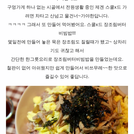
구멍가게 하나 없는 시골에서 전원생활 중인 제겐 스쿨x드 가
려면 차타고 산넘고 물건너~가야한답니다.
ㅋㅋㅋㅋ 그래서 또 만들어 먹어봤어요. 스쿨x드 장조림버터
비빔밥!!!
몇일전에 만들어 놓은 묵은 장조림도 질릴때가 됐고~ 상차리
기도 귀찮고 해서
간단한 한그릇요리로 장조림버터비빔밥을 만들었는데요.
철판이 없어 아쉬웠지만 쉽게 만들어서 비쓰무레~~한 맛으로
즐길수 있어 좋답니다.