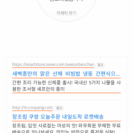
https://smartstore.naver.com/seasonbanchan
광고
새벽종만의 맑은 산채 비빔밥 냉동 간편식으로
한끼 해결
간편 조리 가능한 신제품 출시! 국내산 5가지 나물을 사
용한 조서형 셰프만의 풍미
http://m.coupang.com
광고
장조림 쿠팡 오늘주문 내일도착 로켓배송
장조림, 입맛 사로잡는 마성의 맛! 와우회원 무제한 무료
배송으로 만나보세요. 맛있는 반찬으로 즐거운 식탁! 오