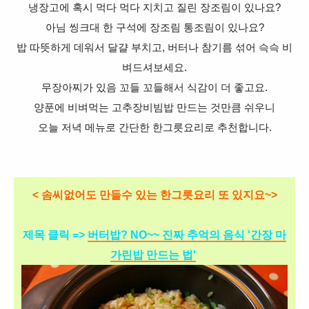
냉장고에 혹시 먹다 먹다 지치고 질린 장조림이 있나요?
아님 씽크대
한 구석에 장조림 통조림이 있나요?
밥 따뜻하게 데워서 달걀 부치고, 버터나 참기름 섞어 슥슥 비
벼드셔보세요.
무장아찌가 있음 꼬들 꼬들해서 식감이 더 좋고요.
양푼에 비벼먹는
고추장비빔밥 만드는 것만큼 쉬우니
오늘 저녁 메뉴로
간단한 한그릇요리로 추천합니다.
<
솜씨없어도 만들수 있는 한그릇요리 또 있지요~>
제목 클릭 =>
버터밥? NO~~ 진짜 추억의 음식 '간장 마
가린밥 만드는 법'