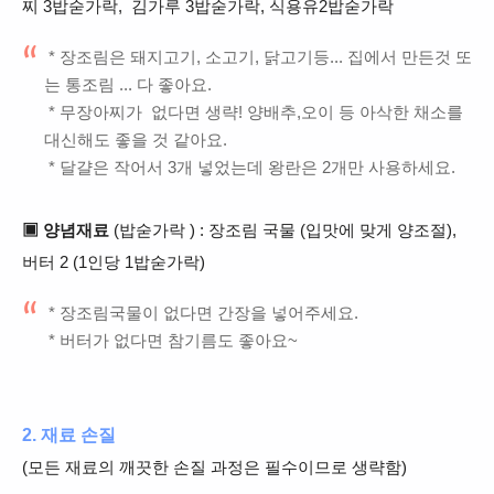
찌 3밥숟가락, 김가루 3밥숟가락, 식용유2밥숟가락
* 장조림은
돼지고기, 소고기, 닭고기등...
집에서 만든것 또
는
통조림 ... 다 좋아요.
* 무장아찌가 없다면 생략! 양배추,오이 등 아삭한 채소를
대신해도 좋을 것 같아요.
* 달걀은 작어서 3개 넣었는데 왕란은 2개만 사용하세요.
▣ 양념재료
(밥숟가락 ) : 장조림 국물 (입맛에 맞게 양조절),
버터 2 (1인당 1밥숟가락)
* 장조림국물이 없다면 간장을 넣어주세요.
* 버터가 없다면 참기름도 좋아요~
2. 재료 손질
(모든 재료의 깨끗한 손질 과정은 필수이므로 생략함)