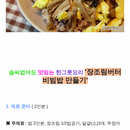
'장조림버터
솜씨없어도
맛있
는
한그릇요리
비빔밥 만들기'
1. 재료 준비
( 2인분 )
▣ 주재료
: 밥 2인분, 장조림 1/2밥공기, 달걀(소)3개, 무장아