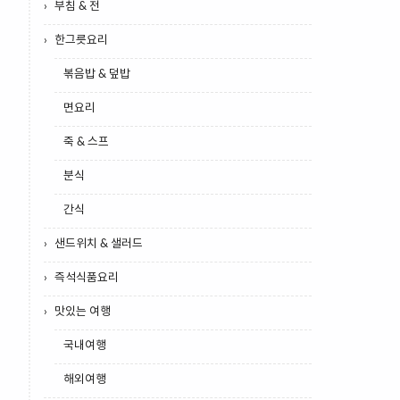
부침 & 전
한그릇요리
볶음밥 & 덮밥
면요리
죽 & 스프
분식
간식
샌드위치 & 샐러드
즉석식품요리
맛있는 여행
국내여행
해외여행