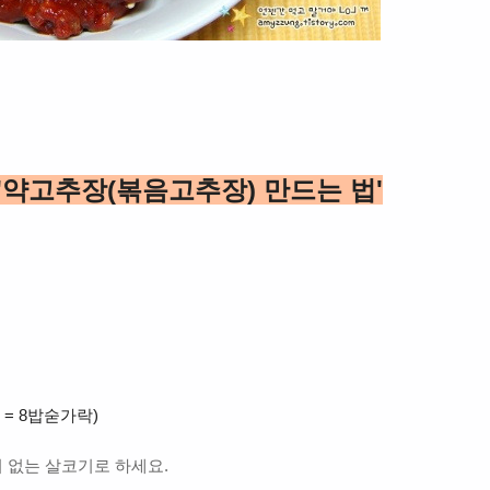
'약고추장(볶음고추장) 만드는 법'
 = 8밥숟가락)
이 없는 살코기로 하세요.