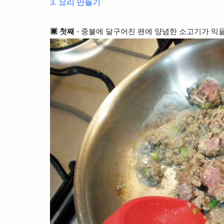
3. 요리 만들기
▣ 첫째
- 중불에 달구어진 팬에 양념한 소고기가 익