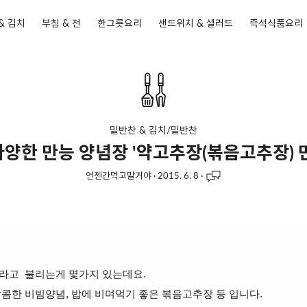
& 김치
부침 & 전
한그릇요리
샌드위치 & 샐러드
즉석식품요리
밑반찬 & 김치/밑반찬
양한 만능 양념장 '약고추장(볶음고추장) 
언젠간먹고말거야
·
2015. 6. 8
·
라고 불리는게 몇가지 있는데요.
달콤한 비빔양념, 밥에 비며먹기 좋은 볶음고추장 등 입니다.