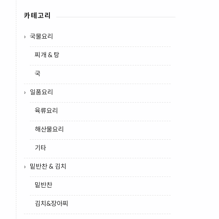
카테고리
국물요리
찌개 & 탕
국
일품요리
육류요리
해산물요리
기타
밑반찬 & 김치
밑반찬
김치&장아찌