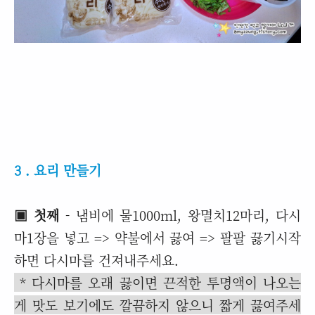
3 . 요리 만들기
▣ 첫째
- 냄비에 물1000ml, 왕멸치12마리, 다시
마1장을 넣고 => 약불에서 끓여 => 팔팔 끓기시작
하면 다시마를 건져내주세요.
* 다시마를 오래 끓이면 끈적한 투명액이 나오는
게 맛도 보기에도 깔끔하지 않으니 짧게 끓여주세