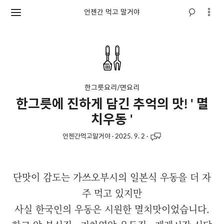
언젠간 먹고 말거야
한그릇요리/면요리
한그릇에 진하게 담긴 추억의 맛! ' 멸
치우동 '
언젠간먹고말거야
·
2025. 9. 2
·
단맛이 감도는 가쓰오부시의 일본식 우동을 더 자
주 먹고 있지만
사실 한국인의 우동은 시원한 멸치맛이었습니다.