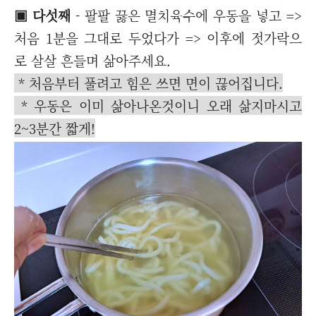
▣ 다섯째
- 팔팔 끓은 멸치육수에 우동을 넣고 =>
처음 1분을 그대로 두었다가 => 이후에 젓가락으
로 살살 흔들며 삶아주세요.
* 처음부터 풀려고 힘은 쓰면 면이 끊어집니다.
* 우동은 이미 삶아나온것이니 오래 삶지마시고
2~3분간 짧게!