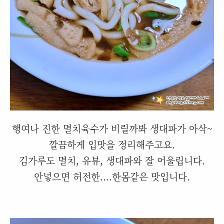
행여나 진한 멸치육수가 비릴까봐 생대파가 아삭~
깔끔하게 입맛을 정리해주고요.
김가루도 멸치, 유뷰, 생대파와 잘 어울립니다.
안넣으면 허전한....한몸같은 맛입니다.