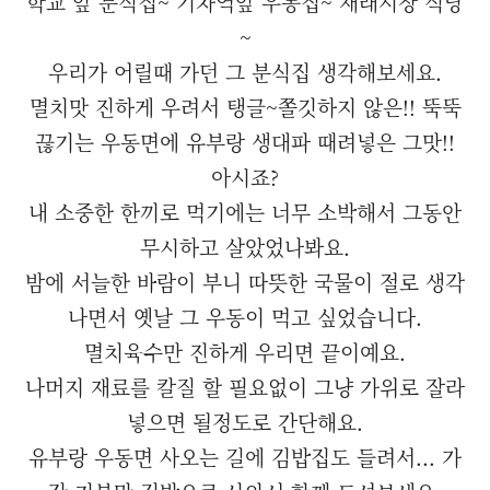
학교 앞 분식집~ 기차역앞 우동집~ 재래시장 식당
~
우리가 어릴때 가던 그 분식집 생각해보세요.
멸치맛 진하게 우려서 탱글~쫄깃하지 않은!! 뚝뚝
끊기는 우동면에 유부랑 생대파 때려넣은 그맛!!
아시죠?
내 소중한 한끼로 먹기에는 너무 소박해서 그동안
무시하고 살았었나봐요.
밤에 서늘한 바람이 부니 따뜻한 국물이 절로 생각
나면서 옛날 그 우동이 먹고 싶었습니다.
멸치육수만 진하게 우리면 끝이예요.
나머지 재료를 칼질 할 필요없이 그냥 가위로 잘라
넣으면 될정도로 간단해요.
유부랑 우동면 사오는 길에 김밥집도 들려서... 가