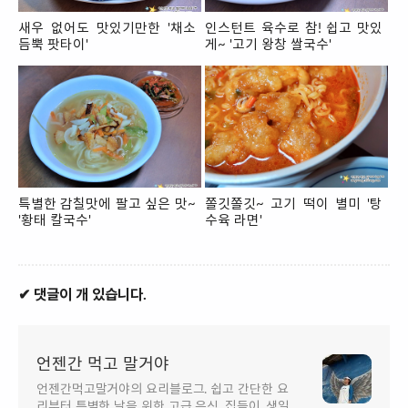
새우 없어도 맛있기만한 '채소
인스턴트 육수로 참! 쉽고 맛있
듬뿍 팟타이'
게~ '고기 왕창 쌀국수'
특별한 감칠맛에 팔고 싶은 맛~
쫄깃쫄깃~ 고기 떡이 별미 '탕
'황태 칼국수'
수육 라면'
✔ 댓글이 개 있습니다.
언젠간 먹고 말거야
언젠간먹고말거야의 요리블로그. 쉽고 간단한 요
리부터 특별한 날을 위한 고급 음식, 집들이, 생일