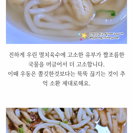
진하게 우린 멸치육수에 고소한 유부가 짭조름한
국물을 머금어서 더 고소합니다.
이때 우동은 쫄깃한것보다는 뚝뚝 끊기는 것이 추
억 소환 제대로해요.