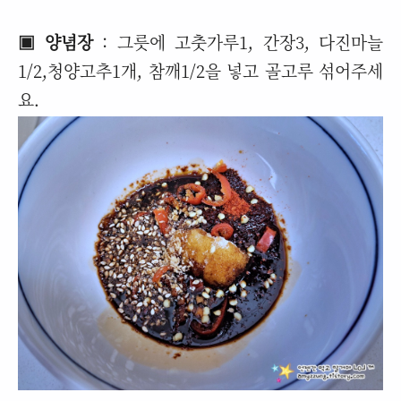
▣ 양념장
: 그릇에 고춧가루1, 간장3, 다진마늘
1/2,청양고추1개, 참깨1/2을 넣고 골고루 섞어주세
요.