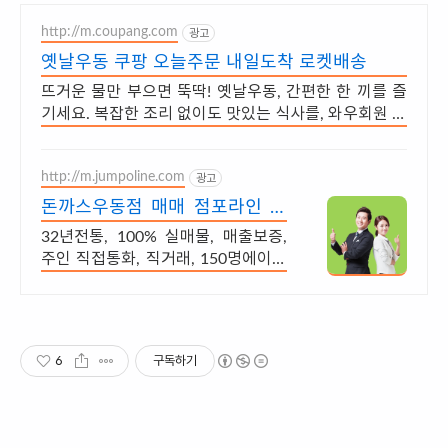
http://m.coupang.com
광고
옛날우동 쿠팡 오늘주문 내일도착 로켓배송
뜨거운 물만 부으면 뚝딱! 옛날우동, 간편한 한 끼를 즐
기세요. 복잡한 조리 없이도 맛있는 식사를, 와우회원 무
료배송으로 빠르고 편리하게.
http://m.jumpoline.com
광고
돈까스우동점 매매 점포라인 빠
른 직거래 & 안전중개거래
32년전통, 100% 실매물, 매출보증,
주인 직접통화, 직거래, 150명에이전
트
6
구독하기