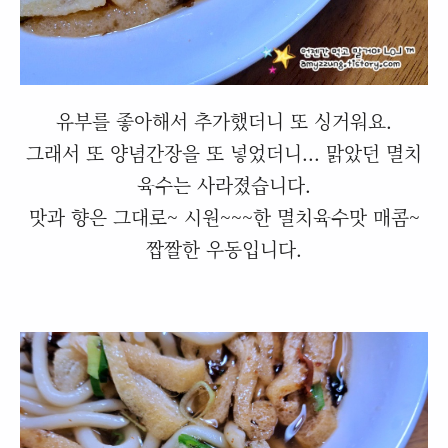
유부를 좋아해서 추가했더니 또 싱거워요.
그래서 또 양념간장을 또 넣었더니... 맑았던 멸치
육수는 사라졌습니다.
맛과 향은 그대로~ 시원~~~한 멸치육수맛 매콤~
짭짤한 우동입니다.