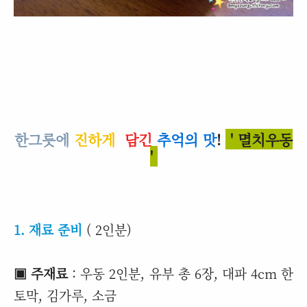
한그릇에
진하게
담긴
추억의 맛
!
' 멸치우동
'
1. 재료 준비
( 2인분)
▣ 주재료
: 우동 2인분, 유부 총 6장, 대파 4cm 한
토막, 김가루, 소금