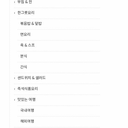
부침 & 전
한그릇요리
볶음밥 & 덮밥
면요리
죽 & 스프
분식
간식
샌드위치 & 샐러드
즉석식품요리
맛있는 여행
국내여행
해외여행