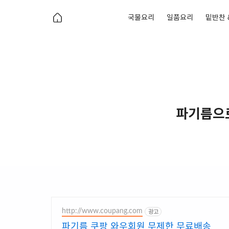
국물요리
일품요리
밑반찬 
파기름으로
http://www.coupang.com
광고
파기름 쿠팡 와우회원 무제한 무료배송