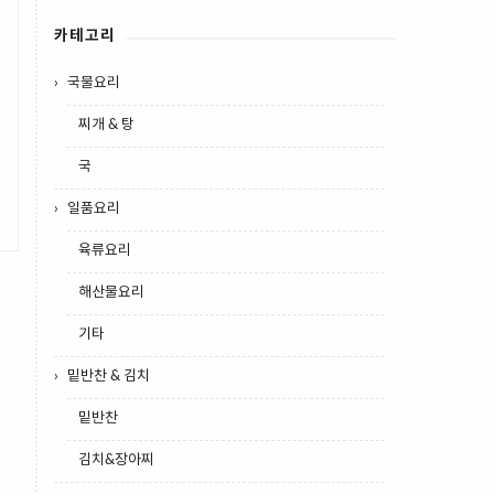
카테고리
국물요리
찌개 & 탕
국
일품요리
육류요리
해산물요리
기타
밑반찬 & 김치
밑반찬
김치&장아찌