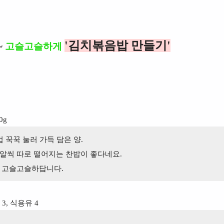
'김치볶음밥 만들기'
~
고슬고슬하게
0g
 꾹꾹 눌러 가득 담은 양.
알씩 따로 떨어지는 찬밥이 좋다네요.
이 고슬고슬하답니다.
3, 식용유 4