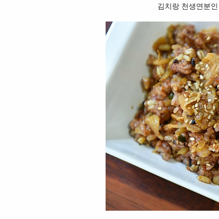
김치랑 천생연분인