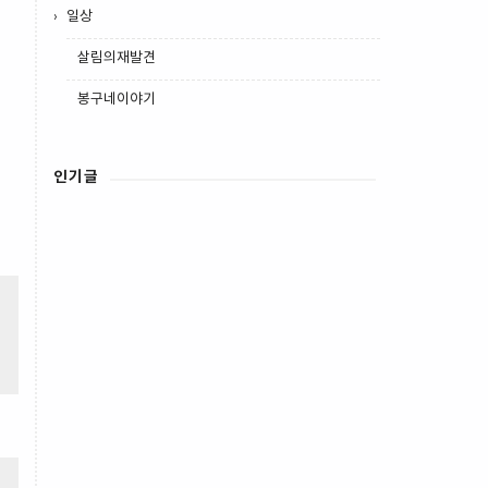
일상
살림의재발견
봉구네이야기
인기글