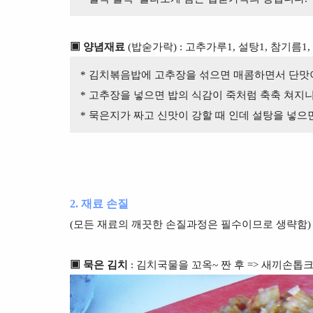
▣ 양념재료
(밥숟가락) : 고추가루1, 설탕1, 참기름1, 
* 김치볶음밥에 고추장을 섞으면 매콤하면서 단맛
* 고추장을 넣으면 밥의 식감이 죽처럼 축축 쳐지
* 묵은지가 짜고 신맛이 강할 때 인데 설탕을 넣으면
2. 재료 손질
(모든 재료의 깨끗한 손질과정은 필수이므로 생략함)
▣ 묵은 김치
: 김치국물을 꼬옥~ 짠 후 => 새끼손톱