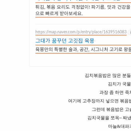
튀김, 볶음 요리도 걱정없이! 파기름, 맛과 건강을
으로 빠르게 받아보세요.
https://map.naver.com/p/entry/place/1639516083
그대가 꿈꾸던 고깃집 육몽
육몽만의 특별한 술과, 공간, 시그니처 고기로 왕
김치볶음밥은 많은 분들
김치가 국물
과장 좀 하면 죽
여기에 고추장까지 넣으면 볶음
그런데 볶음밥은 고
김치국물을 쪼옥~ 짜
마늘&대파기