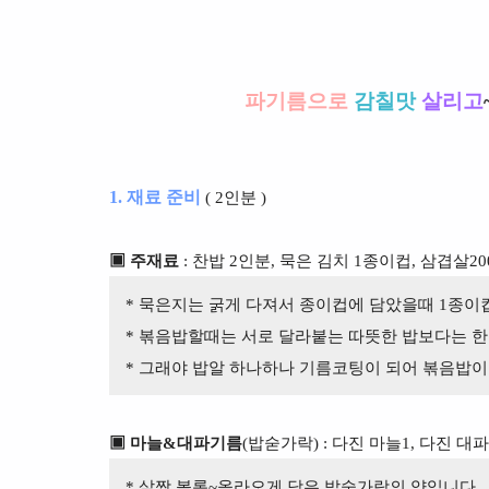
파기름으로
감칠맛
살리고
1. 재료 준비
( 2인분 )
▣ 주재료
: 찬밥 2인분, 묵은 김치 1종이컵, 삼겹살20
* 묵은지는 굵게 다져서 종이컵에 담았을때 1종이컵
* 볶음밥할때는 서로 달라붙는 따뜻한 밥보다는 한
* 그래야 밥알 하나하나 기름코팅이 되어 볶음밥
▣ 마늘&대파기름
(밥숟가락) : 다진 마늘1, 다진 대파 
* 살짝 볼록~올라오게 담은 밥숟가락의 양입니다.