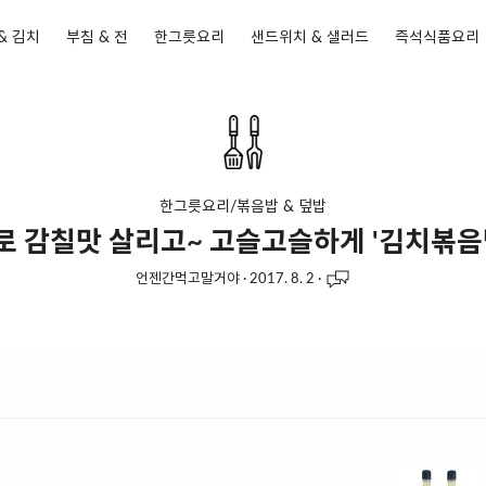
& 김치
부침 & 전
한그릇요리
샌드위치 & 샐러드
즉석식품요리
한그릇요리/볶음밥 & 덮밥
 감칠맛 살리고~ 고슬고슬하게 '김치볶음
언젠간먹고말거야
·
2017. 8. 2
·